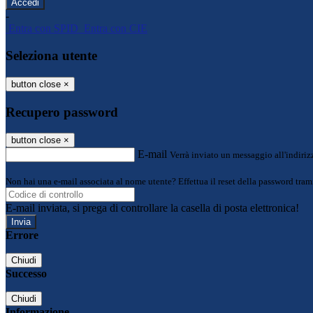
-
Entra con SPID
Entra con CIE
Seleziona utente
button close
×
Recupero password
button close
×
E-mail
Verrà inviato un messaggio all'indirizz
Non hai una e-mail associata al nome utente? Effettua il reset della password tram
E-mail inviata, si prega di controllare la casella di posta elettronica!
Errore
Chiudi
Successo
Chiudi
Informazione