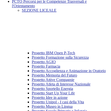
PCTO Percorsi per le Competenze Trasversali e
l'Orientamento
SEZIONE LICEALE
Progetto IBM Open P-Tech
Progetto Formazione sulla Sicurezza
Progetto AGIO
Progetto Farmacia
Progetto Accoglienza e Animazione in Oratorio
Progetto Memoria del Futuro
Progetto Attive Compagnie
Progetto Atleta di Interesse Nazionale
Progetto Sportello Energia
Progetto Start Up Your Life
Progetto Idee in azione
Progetto Unipol - I casi della Vita
Progetto Museo in Lingua
Progetto Scuole Primarie e Infanzia