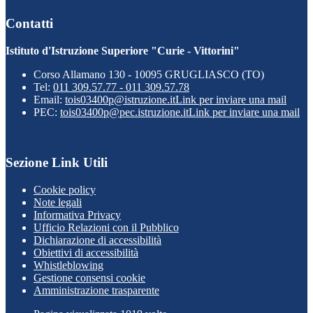
Contatti
Istituto d'Istruzione Superiore "Curie - Vittorini"
Corso Allamano 130 - 10095 GRUGLIASCO (TO)
Tel:
011 309.57.77 - 011 309.57.78
Email:
tois03400p@istruzione.it
Link per inviare una mail
PEC:
tois03400p@pec.istruzione.it
Link per inviare una mail
Sezione Link Utili
Cookie policy
Note legali
Informativa Privacy
Ufficio Relazioni con il Pubblico
Dichiarazione di accessibilità
Obiettivi di accessibilità
Whistleblowing
Gestione consensi cookie
Amministrazione trasparente