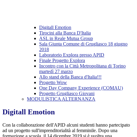
Digitall Emotion
Tirocini alla Banca D'Italia
ASL in Reale Mutua Group
Sala Giunta Comune di Grugliasco 18 giugno
2018
Laboratorio Explora presso APID
Finale Progetto Explora
Incontro con la Città Metropolitana di Torino
martedì 27 marzo
Allo stand della Banca d'Italia!!!
Progetto Wow
One Day Company Experience (COMAU)
Progetto Grugliasco Giovani
MODULISTICA ALTERNANZA
Digitall Emotion
Con la collaborazione dell'APID alcuni studenti hanno partecipato
ad un progetto sull'imprenditorialità al femminile. Dopo una
formazione a scuola, il 14 dicembre 2019 si è svoltra una