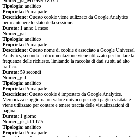
Nome:
_ga_MT9BBY8YCJ
Tipologia:
analitico
Proprieta:
Prima parte
Descrizione:
Questo cookie viene utilizzato da Google Analytics
per mantenere lo stato della sessione.
Durata:
1 anno 1 mese
Nome:
_gat
Tipologia:
analitico
Proprieta:
Prima parte
Descrizione:
Questo nome di cookie è associato a Google Universal
Analytics, secondo la documentazione viene utilizzato per limitare la
frequenza delle richieste, limitando la raccolta di dati su siti ad alto
traffico.
Durata:
59 secondi
Nome:
_gid
Tipologia:
analitico
Proprieta:
Prima parte
Descrizione:
Questo cookie è impostato da Google Analytics.
Memorizza e aggiorna un valore univoco per ogni pagina visitata e
viene utilizzato per contare e tenere traccia delle visualizzazioni di
pagina.
Durata:
1 giorno
Nome:
_pk_id.1.f77c
Tipologia:
analitico
Proprieta:
Prima parte