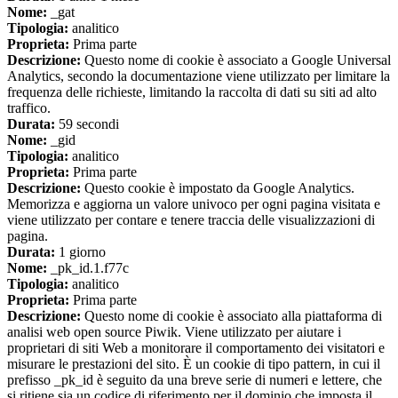
Nome:
_gat
Tipologia:
analitico
Proprieta:
Prima parte
Descrizione:
Questo nome di cookie è associato a Google Universal
Analytics, secondo la documentazione viene utilizzato per limitare la
frequenza delle richieste, limitando la raccolta di dati su siti ad alto
traffico.
Durata:
59 secondi
Nome:
_gid
Tipologia:
analitico
Proprieta:
Prima parte
Descrizione:
Questo cookie è impostato da Google Analytics.
Memorizza e aggiorna un valore univoco per ogni pagina visitata e
viene utilizzato per contare e tenere traccia delle visualizzazioni di
pagina.
Durata:
1 giorno
Nome:
_pk_id.1.f77c
Tipologia:
analitico
Proprieta:
Prima parte
Descrizione:
Questo nome di cookie è associato alla piattaforma di
analisi web open source Piwik. Viene utilizzato per aiutare i
proprietari di siti Web a monitorare il comportamento dei visitatori e
misurare le prestazioni del sito. È un cookie di tipo pattern, in cui il
prefisso _pk_id è seguito da una breve serie di numeri e lettere, che
si ritiene sia un codice di riferimento per il dominio che imposta il