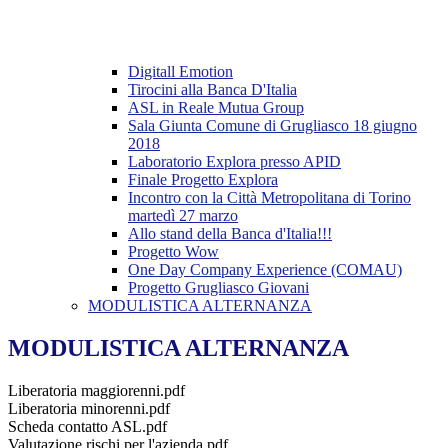
Digitall Emotion
Tirocini alla Banca D'Italia
ASL in Reale Mutua Group
Sala Giunta Comune di Grugliasco 18 giugno
2018
Laboratorio Explora presso APID
Finale Progetto Explora
Incontro con la Città Metropolitana di Torino
martedì 27 marzo
Allo stand della Banca d'Italia!!!
Progetto Wow
One Day Company Experience (COMAU)
Progetto Grugliasco Giovani
MODULISTICA ALTERNANZA
MODULISTICA ALTERNANZA
Liberatoria maggiorenni.pdf
Liberatoria minorenni.pdf
Scheda contatto ASL.pdf
Valutazione rischi per l'azienda.pdf