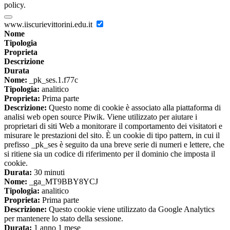
policy.
www.iiscurievittorini.edu.it
Nome
Tipologia
Proprieta
Descrizione
Durata
Nome:
_pk_ses.1.f77c
Tipologia:
analitico
Proprieta:
Prima parte
Descrizione:
Questo nome di cookie è associato alla piattaforma di
analisi web open source Piwik. Viene utilizzato per aiutare i
proprietari di siti Web a monitorare il comportamento dei visitatori e
misurare le prestazioni del sito. È un cookie di tipo pattern, in cui il
prefisso _pk_ses è seguito da una breve serie di numeri e lettere, che
si ritiene sia un codice di riferimento per il dominio che imposta il
cookie.
Durata:
30 minuti
Nome:
_ga_MT9BBY8YCJ
Tipologia:
analitico
Proprieta:
Prima parte
Descrizione:
Questo cookie viene utilizzato da Google Analytics
per mantenere lo stato della sessione.
Durata:
1 anno 1 mese