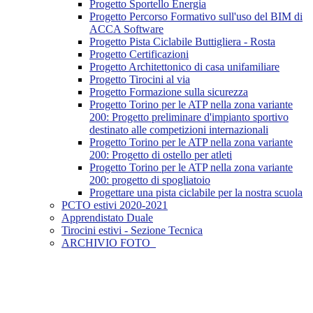
Progetto Sportello Energia
Progetto Percorso Formativo sull'uso del BIM di
ACCA Software
Progetto Pista Ciclabile Buttigliera - Rosta
Progetto Certificazioni
Progetto Architettonico di casa unifamiliare
Progetto Tirocini al via
Progetto Formazione sulla sicurezza
Progetto Torino per le ATP nella zona variante
200: Progetto preliminare d'impianto sportivo
destinato alle competizioni internazionali
Progetto Torino per le ATP nella zona variante
200: Progetto di ostello per atleti
Progetto Torino per le ATP nella zona variante
200: progetto di spogliatoio
Progettare una pista ciclabile per la nostra scuola
PCTO estivi 2020-2021
Apprendistato Duale
Tirocini estivi - Sezione Tecnica
ARCHIVIO FOTO_