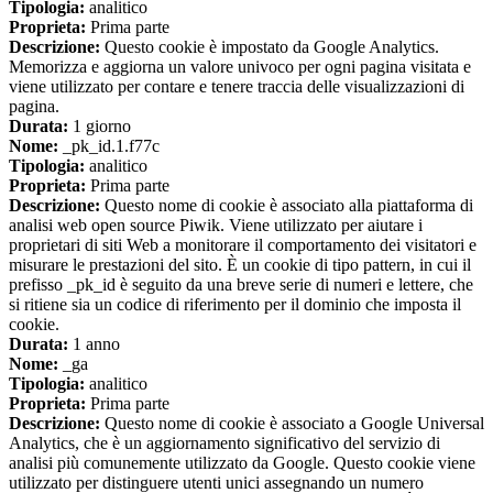
Tipologia:
analitico
Proprieta:
Prima parte
Descrizione:
Questo cookie è impostato da Google Analytics.
Memorizza e aggiorna un valore univoco per ogni pagina visitata e
viene utilizzato per contare e tenere traccia delle visualizzazioni di
pagina.
Durata:
1 giorno
Nome:
_pk_id.1.f77c
Tipologia:
analitico
Proprieta:
Prima parte
Descrizione:
Questo nome di cookie è associato alla piattaforma di
analisi web open source Piwik. Viene utilizzato per aiutare i
proprietari di siti Web a monitorare il comportamento dei visitatori e
misurare le prestazioni del sito. È un cookie di tipo pattern, in cui il
prefisso _pk_id è seguito da una breve serie di numeri e lettere, che
si ritiene sia un codice di riferimento per il dominio che imposta il
cookie.
Durata:
1 anno
Nome:
_ga
Tipologia:
analitico
Proprieta:
Prima parte
Descrizione:
Questo nome di cookie è associato a Google Universal
Analytics, che è un aggiornamento significativo del servizio di
analisi più comunemente utilizzato da Google. Questo cookie viene
utilizzato per distinguere utenti unici assegnando un numero