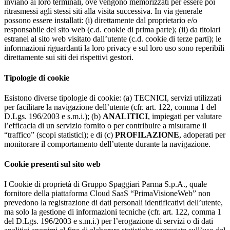
inviano ai loro terminali, ove vengono memorizzati per essere poi
ritrasmessi agli stessi siti alla visita successiva. In via generale
possono essere installati: (i) direttamente dal proprietario e/o
responsabile del sito web (c.d. cookie di prima parte); (ii) da titolari
estranei al sito web visitato dall’utente (c.d. cookie di terze parti); le
informazioni riguardanti la loro privacy e sul loro uso sono reperibili
direttamente sui siti dei rispettivi gestori.
Tipologie di cookie
Esistono diverse tipologie di cookie: (a) TECNICI, servizi utilizzati
per facilitare la navigazione dell’utente (cfr. art. 122, comma 1 del
D.Lgs. 196/2003 e s.m.i.); (b)
ANALITICI
, impiegati per valutare
l’efficacia di un servizio fornito o per contribuire a misurarne il
“traffico” (scopi statistici); e di (c)
PROFILAZIONE
, adoperati per
monitorare il comportamento dell’utente durante la navigazione.
Cookie presenti sul sito web
I Cookie di proprietà di Gruppo Spaggiari Parma S.p.A., quale
fornitore della piattaforma Cloud SaaS “PrimaVisioneWeb” non
prevedono la registrazione di dati personali identificativi dell’utente,
ma solo la gestione di informazioni tecniche (cfr. art. 122, comma 1
del D.Lgs. 196/2003 e s.m.i.) per l’erogazione di servizi o di dati