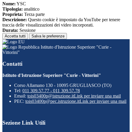
Nome:
YSC
Tipologia:
analitico
Proprieta:
Terza parte
Descrizione:
Questo cookie è impostato da YouTube per tenere
traccia delle visualizzazioni dei video incorporati.
Durata:
Sessione
Accetta tutti
Salva le preferenze
Istituto d'Istruzione Superiore "Curie -
Vittorini"
Contatti
Istituto d'Istruzione Superiore "Curie - Vittorini"
Corso Allamano 130 - 10095 GRUGLIASCO (TO)
Tel:
011 309.57.77 - 011 309.57.78
Email:
tois03400p@istruzione.it
Link per inviare una mail
PEC:
tois03400p@pec.istruzione.it
Link per inviare una mail
Sezione Link Utili