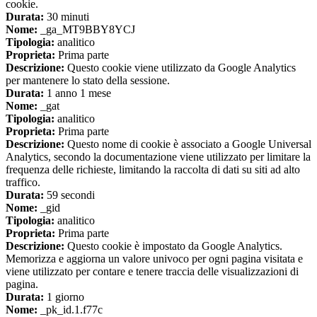
cookie.
Durata:
30 minuti
Nome:
_ga_MT9BBY8YCJ
Tipologia:
analitico
Proprieta:
Prima parte
Descrizione:
Questo cookie viene utilizzato da Google Analytics
per mantenere lo stato della sessione.
Durata:
1 anno 1 mese
Nome:
_gat
Tipologia:
analitico
Proprieta:
Prima parte
Descrizione:
Questo nome di cookie è associato a Google Universal
Analytics, secondo la documentazione viene utilizzato per limitare la
frequenza delle richieste, limitando la raccolta di dati su siti ad alto
traffico.
Durata:
59 secondi
Nome:
_gid
Tipologia:
analitico
Proprieta:
Prima parte
Descrizione:
Questo cookie è impostato da Google Analytics.
Memorizza e aggiorna un valore univoco per ogni pagina visitata e
viene utilizzato per contare e tenere traccia delle visualizzazioni di
pagina.
Durata:
1 giorno
Nome:
_pk_id.1.f77c