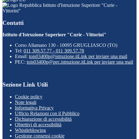
Istituto d'Istruzione Superiore "Curie -
Vittorini"
Contatti
Istituto d'Istruzione Superiore "Curie - Vittorini"
Corso Allamano 130 - 10095 GRUGLIASCO (TO)
Tel:
011 309.57.77 - 011 309.57.78
Email:
tois03400p@istruzione.it
Link per inviare una mail
PEC:
tois03400p@pec.istruzione.it
Link per inviare una mail
Sezione Link Utili
Cookie policy
Note legali
Informativa Privacy
Ufficio Relazioni con il Pubblico
Dichiarazione di accessibilità
Obiettivi di accessibilità
Whistleblowing
Gestione consensi cookie