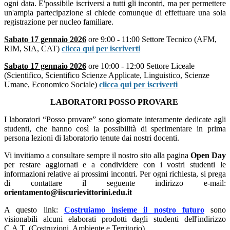
ogni data. E'possibile iscriversi a tutti gli incontri, ma per permettere
un'ampia partecipazione si chiede comunque di effettuare una sola
registrazione per nucleo familiare.
Sabato 17 gennaio 2026
ore 9:00 - 11:00 Settore Tecnico
(AFM,
RIM, SIA, CAT)
clicca qui per iscriverti
Sabato 17 gennaio 2026
ore 10:00 - 12:00 Settore Liceale
(Scientifico, Scientifico Scienze Applicate, Linguistico, Scienze
Umane, Economico Sociale)
clicca qui per iscriverti
LABORATORI POSSO PROVARE
I laboratori “Posso provare” sono giornate interamente dedicate agli
studenti, che hanno così la possibilità di sperimentare in prima
persona lezioni di laboratorio tenute dai nostri docenti.
Vi invitiamo a consultare sempre il nostro sito alla pagina
Open Day
per restare aggiornati e a condividere con i vostri studenti le
informazioni relative ai prossimi incontri. Per ogni richiesta, si prega
di contattare il seguente indirizzo e-mail:
orientamento@iiscurievittorini.edu.it
A questo link:
C
ostruiamo insieme il nostro futuro
sono
visionabili alcuni elaborati prodotti dagli studenti dell'indirizzo
C.A.T. (Costruzioni, Ambiente e Territorio)