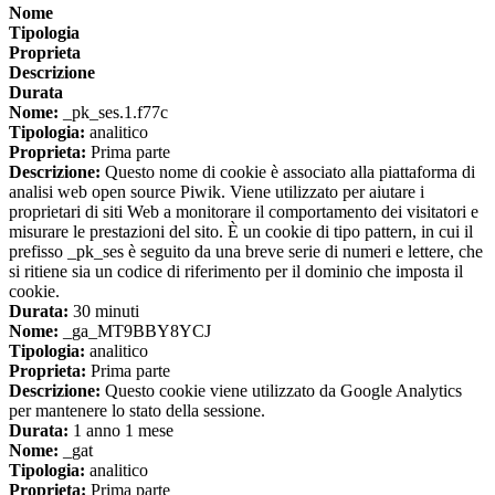
Nome
Tipologia
Proprieta
Descrizione
Durata
Nome:
_pk_ses.1.f77c
Tipologia:
analitico
Proprieta:
Prima parte
Descrizione:
Questo nome di cookie è associato alla piattaforma di
analisi web open source Piwik. Viene utilizzato per aiutare i
proprietari di siti Web a monitorare il comportamento dei visitatori e
misurare le prestazioni del sito. È un cookie di tipo pattern, in cui il
prefisso _pk_ses è seguito da una breve serie di numeri e lettere, che
si ritiene sia un codice di riferimento per il dominio che imposta il
cookie.
Durata:
30 minuti
Nome:
_ga_MT9BBY8YCJ
Tipologia:
analitico
Proprieta:
Prima parte
Descrizione:
Questo cookie viene utilizzato da Google Analytics
per mantenere lo stato della sessione.
Durata:
1 anno 1 mese
Nome:
_gat
Tipologia:
analitico
Proprieta:
Prima parte