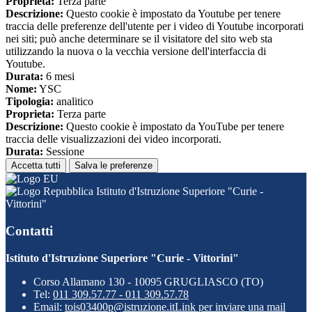
Proprieta:
Terza parte
Descrizione:
Questo cookie è impostato da Youtube per tenere
traccia delle preferenze dell'utente per i video di Youtube incorporati
nei siti; può anche determinare se il visitatore del sito web sta
utilizzando la nuova o la vecchia versione dell'interfaccia di
Youtube.
Durata:
6 mesi
Nome:
YSC
Tipologia:
analitico
Proprieta:
Terza parte
Descrizione:
Questo cookie è impostato da YouTube per tenere
traccia delle visualizzazioni dei video incorporati.
Durata:
Sessione
Accetta tutti
Salva le preferenze
Istituto d'Istruzione Superiore "Curie -
Vittorini"
Contatti
Istituto d'Istruzione Superiore "Curie - Vittorini"
Corso Allamano 130 - 10095 GRUGLIASCO (TO)
Tel:
011 309.57.77 - 011 309.57.78
Email:
tois03400p@istruzione.it
Link per inviare una mail