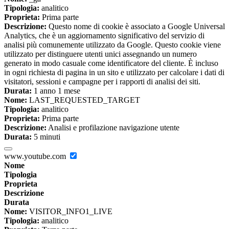
Tipologia:
analitico
Proprieta:
Prima parte
Descrizione:
Questo nome di cookie è associato a Google Universal
Analytics, che è un aggiornamento significativo del servizio di
analisi più comunemente utilizzato da Google. Questo cookie viene
utilizzato per distinguere utenti unici assegnando un numero
generato in modo casuale come identificatore del cliente. È incluso
in ogni richiesta di pagina in un sito e utilizzato per calcolare i dati di
visitatori, sessioni e campagne per i rapporti di analisi dei siti.
Durata:
1 anno 1 mese
Nome:
LAST_REQUESTED_TARGET
Tipologia:
analitico
Proprieta:
Prima parte
Descrizione:
Analisi e profilazione navigazione utente
Durata:
5 minuti
www.youtube.com
Nome
Tipologia
Proprieta
Descrizione
Durata
Nome:
VISITOR_INFO1_LIVE
Tipologia:
analitico