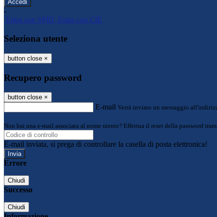
-
Entra con SPID
Entra con CIE
Seleziona utente
button close
×
Recupero password
button close
×
E-mail
Verrà inviato un messaggio all'indirizz
Non hai una e-mail associata al nome utente? Effettua il reset della password tram
E-mail inviata, si prega di controllare la casella di posta elettronica!
Errore
Chiudi
Successo
Chiudi
Informazione