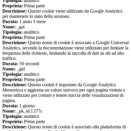
Tipologia:
analitico
Proprieta:
Prima parte
Descrizione:
Questo cookie viene utilizzato da Google Analytics
per mantenere lo stato della sessione.
Durata:
1 anno 1 mese
Nome:
_gat
Tipologia:
analitico
Proprieta:
Prima parte
Descrizione:
Questo nome di cookie è associato a Google Universal
Analytics, secondo la documentazione viene utilizzato per limitare la
frequenza delle richieste, limitando la raccolta di dati su siti ad alto
traffico.
Durata:
59 secondi
Nome:
_gid
Tipologia:
analitico
Proprieta:
Prima parte
Descrizione:
Questo cookie è impostato da Google Analytics.
Memorizza e aggiorna un valore univoco per ogni pagina visitata e
viene utilizzato per contare e tenere traccia delle visualizzazioni di
pagina.
Durata:
1 giorno
Nome:
_pk_id.1.f77c
Tipologia:
analitico
Proprieta:
Prima parte
Descrizione:
Questo nome di cookie è associato alla piattaforma di