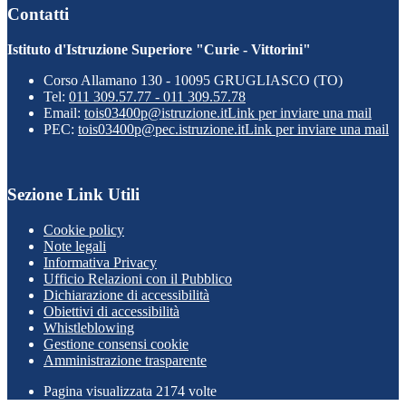
Contatti
Istituto d'Istruzione Superiore "Curie - Vittorini"
Corso Allamano 130 - 10095 GRUGLIASCO (TO)
Tel:
011 309.57.77 - 011 309.57.78
Email:
tois03400p@istruzione.it
Link per inviare una mail
PEC:
tois03400p@pec.istruzione.it
Link per inviare una mail
Sezione Link Utili
Cookie policy
Note legali
Informativa Privacy
Ufficio Relazioni con il Pubblico
Dichiarazione di accessibilità
Obiettivi di accessibilità
Whistleblowing
Gestione consensi cookie
Amministrazione trasparente
Pagina visualizzata
2174
volte