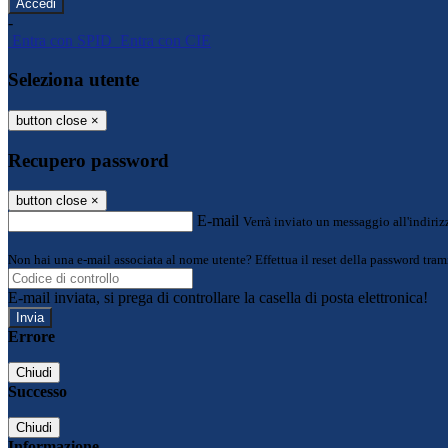
-
Entra con SPID
Entra con CIE
Seleziona utente
button close
×
Recupero password
button close
×
E-mail
Verrà inviato un messaggio all'indirizz
Non hai una e-mail associata al nome utente? Effettua il reset della password tram
E-mail inviata, si prega di controllare la casella di posta elettronica!
Errore
Chiudi
Successo
Chiudi
Informazione