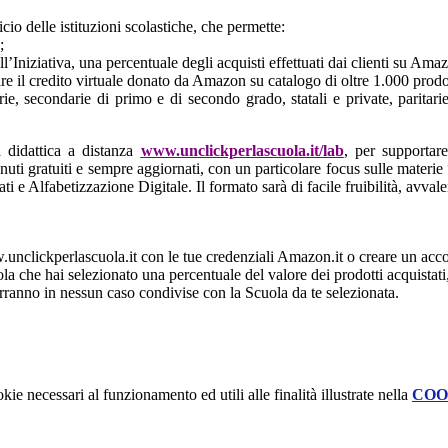
o delle istituzioni scolastiche, che permette:
;
Iniziativa, una percentuale degli acquisti effettuati dai clienti su Amazo
zzare il credito virtuale donato da Amazon su catalogo di oltre 1.000 pro
ie, secondarie di primo e di secondo grado, statali e private, paritarie 
 didattica a distanza
www.unclickperlascuola.it/lab
, per supportare
enuti gratuiti e sempre aggiornati, con un particolare focus sulle mater
e Alfabetizzazione Digitale. Il formato sarà di facile fruibilità, avval
.unclickperlascuola.it con le tue credenziali Amazon.it o creare un acco
a che hai selezionato una percentuale del valore dei prodotti acquistati,
erranno in nessun caso condivise con la Scuola da te selezionata.
kie necessari al funzionamento ed utili alle finalità illustrate nella
COO