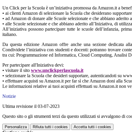
Un Click per la Scuola è un’iniziativa promossa da Amazon.it a benefici
• ai clienti Amazon di selezionare la Scuola che desiderano supportare
• ad Amazon di donare alle Scuole selezionate e che abbiano aderito all’
• alle Scuole selezionate e che abbiano aderito all’Iniziativa, di utili
All’iniziativa possono partecipare tutte le scuole dell’infanzia, primar
italiano.
Da questa edizione Amazon offre anche una sezione dedicata alla
Condividete l’iniziativa con studenti e docenti: potranno trovare cont
tra cui: Programmazione ed Informatica, Cloud Computing, Analisi Dati 
Per partecipare all'Iniziativa devi:
• visitare il sito
www.unclickperlascuola.it
• selezionare la Scuola che desideri supportare, autenticandoti su www
• effettuare acquisti su Amazon.it per far sì che Amazon doni alla Scuol
Le informazioni relative ai tuoi acquisti effettuati su Amazon.it non v
Notizie
Ultima revisione il 03-07-2023
Questo sito o gli strumenti terzi da questo utilizzati si avvalgono di coo
Personalizza
Rifiuta tutti
i cookies
Accetta tutti
i cookies