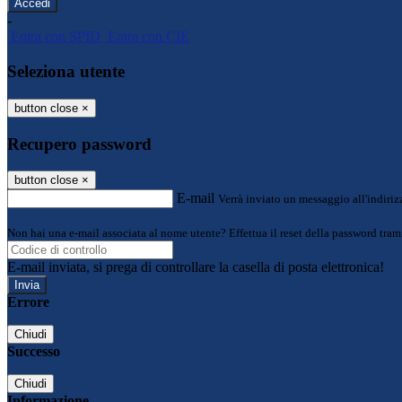
-
Entra con SPID
Entra con CIE
Seleziona utente
button close
×
Recupero password
button close
×
E-mail
Verrà inviato un messaggio all'indirizz
Non hai una e-mail associata al nome utente? Effettua il reset della password tram
E-mail inviata, si prega di controllare la casella di posta elettronica!
Errore
Chiudi
Successo
Chiudi
Informazione