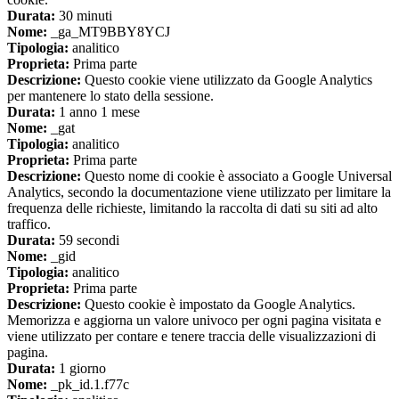
Durata:
30 minuti
Nome:
_ga_MT9BBY8YCJ
Tipologia:
analitico
Proprieta:
Prima parte
Descrizione:
Questo cookie viene utilizzato da Google Analytics
per mantenere lo stato della sessione.
Durata:
1 anno 1 mese
Nome:
_gat
Tipologia:
analitico
Proprieta:
Prima parte
Descrizione:
Questo nome di cookie è associato a Google Universal
Analytics, secondo la documentazione viene utilizzato per limitare la
frequenza delle richieste, limitando la raccolta di dati su siti ad alto
traffico.
Durata:
59 secondi
Nome:
_gid
Tipologia:
analitico
Proprieta:
Prima parte
Descrizione:
Questo cookie è impostato da Google Analytics.
Memorizza e aggiorna un valore univoco per ogni pagina visitata e
viene utilizzato per contare e tenere traccia delle visualizzazioni di
pagina.
Durata:
1 giorno
Nome:
_pk_id.1.f77c