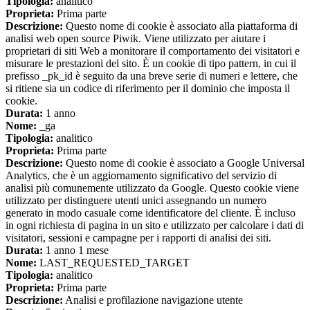
Tipologia:
analitico
Proprieta:
Prima parte
Descrizione:
Questo nome di cookie è associato alla piattaforma di
analisi web open source Piwik. Viene utilizzato per aiutare i
proprietari di siti Web a monitorare il comportamento dei visitatori e
misurare le prestazioni del sito. È un cookie di tipo pattern, in cui il
prefisso _pk_id è seguito da una breve serie di numeri e lettere, che
si ritiene sia un codice di riferimento per il dominio che imposta il
cookie.
Durata:
1 anno
Nome:
_ga
Tipologia:
analitico
Proprieta:
Prima parte
Descrizione:
Questo nome di cookie è associato a Google Universal
Analytics, che è un aggiornamento significativo del servizio di
analisi più comunemente utilizzato da Google. Questo cookie viene
utilizzato per distinguere utenti unici assegnando un numero
generato in modo casuale come identificatore del cliente. È incluso
in ogni richiesta di pagina in un sito e utilizzato per calcolare i dati di
visitatori, sessioni e campagne per i rapporti di analisi dei siti.
Durata:
1 anno 1 mese
Nome:
LAST_REQUESTED_TARGET
Tipologia:
analitico
Proprieta:
Prima parte
Descrizione:
Analisi e profilazione navigazione utente