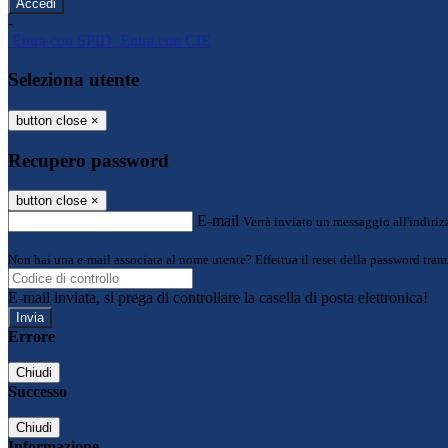
-
Entra con SPID
Entra con CIE
Seleziona utente
button close
×
Recupero password
button close
×
E-mail
Verrà inviato un messaggio all'indirizz
Non hai una e-mail associata al nome utente? Effettua il reset della password tram
E-mail inviata, si prega di controllare la casella di posta elettronica!
Errore
Chiudi
Successo
Chiudi
Informazione