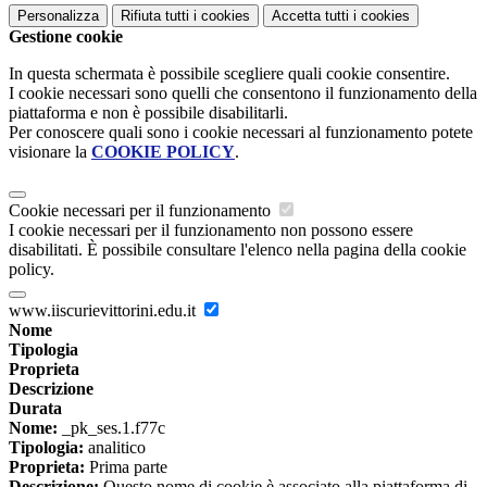
Personalizza
Rifiuta tutti
i cookies
Accetta tutti
i cookies
Gestione cookie
In questa schermata è possibile scegliere quali cookie consentire.
I cookie necessari sono quelli che consentono il funzionamento della
piattaforma e non è possibile disabilitarli.
Per conoscere quali sono i cookie necessari al funzionamento potete
visionare la
COOKIE POLICY
.
Cookie necessari per il funzionamento
I cookie necessari per il funzionamento non possono essere
disabilitati. È possibile consultare l'elenco nella pagina della cookie
policy.
www.iiscurievittorini.edu.it
Nome
Tipologia
Proprieta
Descrizione
Durata
Nome:
_pk_ses.1.f77c
Tipologia:
analitico
Proprieta:
Prima parte
Descrizione:
Questo nome di cookie è associato alla piattaforma di