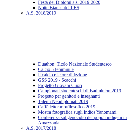
Festa dei Diplomi a.s. 2019-2020
Notte Bianca dei LES
A.S. 2018/2019
Duathon: Titolo Nazionale Studentesco
Calcio 5 femminile
Il calcio e le ore di lezione
GSS 2019 - Scacchi
Progetto Giovani Cuori
Campionati studenteschi di Badminton 2019
Progetto per genitori e insegnanti
Talenti Neodiplomati 2019
Caffè letterario/filosofico 2019
Mostra fotografica sugli Indios Yanomami
Conferenza sul genocidio dei popoli indigeni in
Amazzonia
A.S. 2017/2018