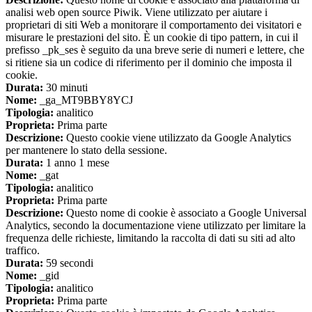
analisi web open source Piwik. Viene utilizzato per aiutare i
proprietari di siti Web a monitorare il comportamento dei visitatori e
misurare le prestazioni del sito. È un cookie di tipo pattern, in cui il
prefisso _pk_ses è seguito da una breve serie di numeri e lettere, che
si ritiene sia un codice di riferimento per il dominio che imposta il
cookie.
Durata:
30 minuti
Nome:
_ga_MT9BBY8YCJ
Tipologia:
analitico
Proprieta:
Prima parte
Descrizione:
Questo cookie viene utilizzato da Google Analytics
per mantenere lo stato della sessione.
Durata:
1 anno 1 mese
Nome:
_gat
Tipologia:
analitico
Proprieta:
Prima parte
Descrizione:
Questo nome di cookie è associato a Google Universal
Analytics, secondo la documentazione viene utilizzato per limitare la
frequenza delle richieste, limitando la raccolta di dati su siti ad alto
traffico.
Durata:
59 secondi
Nome:
_gid
Tipologia:
analitico
Proprieta:
Prima parte