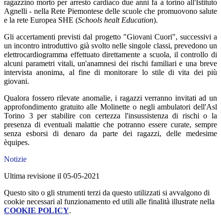
ragazzino morto per arresto cardiaco due anni fa a torino all'Istituto
Agnelli - nella Rete Piemontese delle scuole che promuovono salute
e la rete Europea SHE (
Schools healt Education
).
Gli accertamenti previsti dal progetto "Giovani Cuori", successivi a
un incontro introduttivo già svolto nelle singole classi, prevedono un
elettrocardiogramma effettuato direttamente a scuola, il controllo di
alcuni parametri vitali, un'anamnesi dei rischi familiari e una breve
intervista anonima, al fine di monitorare lo stile di vita dei più
giovani.
Qualora fossero rilevate anomalie, i ragazzi verranno invitati ad un
approfondimento gratuito alle Molinette o negli ambulatori dell'Asl
Torino 3 per stabilire con certezza l'insussistenza di rischi o la
presenza di eventuali malattie che potranno essere curate, sempre
senza esborsi di denaro da parte dei ragazzi, delle medesime
èquipes.
Notizie
Ultima revisione il 05-05-2021
Questo sito o gli strumenti terzi da questo utilizzati si avvalgono di
cookie necessari al funzionamento ed utili alle finalità illustrate nella
COOKIE POLICY
.