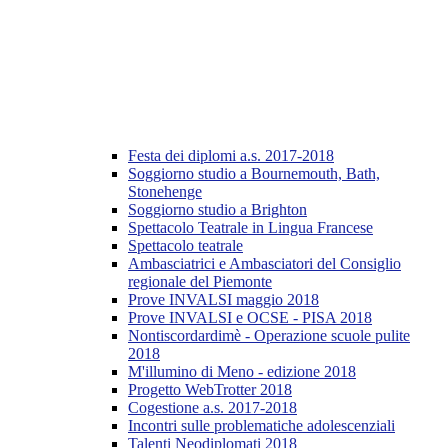
Festa dei diplomi a.s. 2017-2018
Soggiorno studio a Bournemouth, Bath,
Stonehenge
Soggiorno studio a Brighton
Spettacolo Teatrale in Lingua Francese
Spettacolo teatrale
Ambasciatrici e Ambasciatori del Consiglio
regionale del Piemonte
Prove INVALSI maggio 2018
Prove INVALSI e OCSE - PISA 2018
Nontiscordardimè - Operazione scuole pulite
2018
M'illumino di Meno - edizione 2018
Progetto WebTrotter 2018
Cogestione a.s. 2017-2018
Incontri sulle problematiche adolescenziali
Talenti Neodiplomati 2018