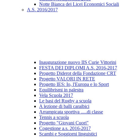
Notte Bianca dei Licei Economici Sociali
A.S. 2016/2017
Inaugurazione nuovo IIS Curie Vittorini
FESTA DEI DIPLOMI A.S. 2016-2017
Progetto Diderot della Fondazione CRT
Progetto VALORI IN RETE
Progetto IES: Io, l'Europa e lo Sport
Equilibrismi in palestra
Vela Scuola 2017
Le basi del Rugby a scuola
A lezione di balli caraibici
Arrampicata sportiva .....di classe
Tennis a scuola
Progetto "Giovani Cuori"
Cogestione a.s. 2016-2017
Scambi e Soggiorni linguistici