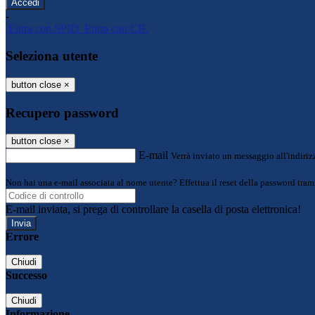
-
Entra con SPID
Entra con CIE
Seleziona utente
button close
×
Recupero password
button close
×
E-mail
Verrà inviato un messaggio all'indirizz
Non hai una e-mail associata al nome utente? Effettua il reset della password tram
E-mail inviata, si prega di controllare la casella di posta elettronica!
Errore
Chiudi
Successo
Chiudi
Informazione