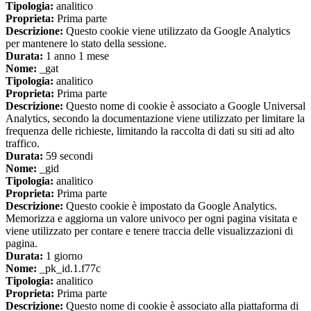
Tipologia:
analitico
Proprieta:
Prima parte
Descrizione:
Questo cookie viene utilizzato da Google Analytics
per mantenere lo stato della sessione.
Durata:
1 anno 1 mese
Nome:
_gat
Tipologia:
analitico
Proprieta:
Prima parte
Descrizione:
Questo nome di cookie è associato a Google Universal
Analytics, secondo la documentazione viene utilizzato per limitare la
frequenza delle richieste, limitando la raccolta di dati su siti ad alto
traffico.
Durata:
59 secondi
Nome:
_gid
Tipologia:
analitico
Proprieta:
Prima parte
Descrizione:
Questo cookie è impostato da Google Analytics.
Memorizza e aggiorna un valore univoco per ogni pagina visitata e
viene utilizzato per contare e tenere traccia delle visualizzazioni di
pagina.
Durata:
1 giorno
Nome:
_pk_id.1.f77c
Tipologia:
analitico
Proprieta:
Prima parte
Descrizione:
Questo nome di cookie è associato alla piattaforma di