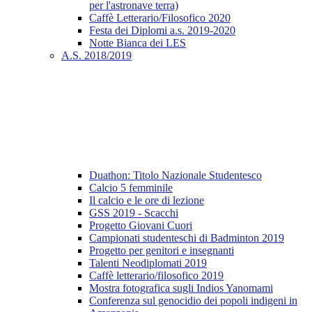
per l'astronave terra)
Caffè Letterario/Filosofico 2020
Festa dei Diplomi a.s. 2019-2020
Notte Bianca dei LES
A.S. 2018/2019
Duathon: Titolo Nazionale Studentesco
Calcio 5 femminile
Il calcio e le ore di lezione
GSS 2019 - Scacchi
Progetto Giovani Cuori
Campionati studenteschi di Badminton 2019
Progetto per genitori e insegnanti
Talenti Neodiplomati 2019
Caffè letterario/filosofico 2019
Mostra fotografica sugli Indios Yanomami
Conferenza sul genocidio dei popoli indigeni in