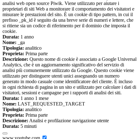
analisi web open source Piwik. Viene utilizzato per aiutare i
proprietari di siti Web a monitorare il comportamento dei visitatori e
misurare le prestazioni del sito. È un cookie di tipo pattern, in cui il
prefisso _pk_id è seguito da una breve serie di numeri e lettere, che
si ritiene sia un codice di riferimento per il dominio che imposta il
cookie.
Durata:
1 anno
Nome:
_ga
Tipologia:
analitico
Proprieta:
Prima parte
Descrizione:
Questo nome di cookie è associato a Google Universal
Analytics, che è un aggiornamento significativo del servizio di
analisi più comunemente utilizzato da Google. Questo cookie viene
utilizzato per distinguere utenti unici assegnando un numero
generato in modo casuale come identificatore del cliente. È incluso
in ogni richiesta di pagina in un sito e utilizzato per calcolare i dati di
visitatori, sessioni e campagne per i rapporti di analisi dei siti.
Durata:
1 anno 1 mese
Nome:
LAST_REQUESTED_TARGET
Tipologia:
analitico
Proprieta:
Prima parte
Descrizione:
Analisi e profilazione navigazione utente
Durata:
5 minuti
www.youtube.com