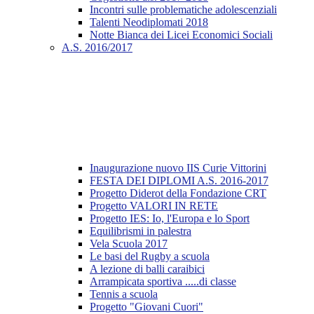
Incontri sulle problematiche adolescenziali
Talenti Neodiplomati 2018
Notte Bianca dei Licei Economici Sociali
A.S. 2016/2017
Inaugurazione nuovo IIS Curie Vittorini
FESTA DEI DIPLOMI A.S. 2016-2017
Progetto Diderot della Fondazione CRT
Progetto VALORI IN RETE
Progetto IES: Io, l'Europa e lo Sport
Equilibrismi in palestra
Vela Scuola 2017
Le basi del Rugby a scuola
A lezione di balli caraibici
Arrampicata sportiva .....di classe
Tennis a scuola
Progetto "Giovani Cuori"