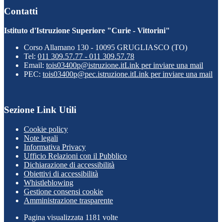
Contatti
Istituto d'Istruzione Superiore "Curie - Vittorini"
Corso Allamano 130 - 10095 GRUGLIASCO (TO)
Tel:
011 309.57.77 - 011 309.57.78
Email:
tois03400p@istruzione.it
Link per inviare una mail
PEC:
tois03400p@pec.istruzione.it
Link per inviare una mail
Sezione Link Utili
Cookie policy
Note legali
Informativa Privacy
Ufficio Relazioni con il Pubblico
Dichiarazione di accessibilità
Obiettivi di accessibilità
Whistleblowing
Gestione consensi cookie
Amministrazione trasparente
Pagina visualizzata
1181
volte