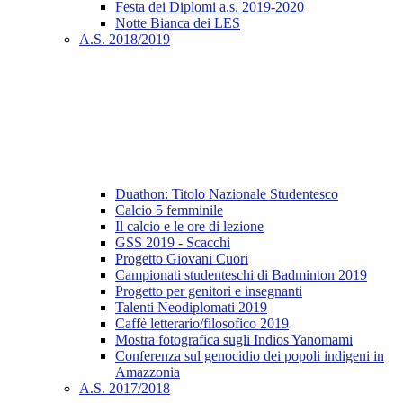
Festa dei Diplomi a.s. 2019-2020
Notte Bianca dei LES
A.S. 2018/2019
Duathon: Titolo Nazionale Studentesco
Calcio 5 femminile
Il calcio e le ore di lezione
GSS 2019 - Scacchi
Progetto Giovani Cuori
Campionati studenteschi di Badminton 2019
Progetto per genitori e insegnanti
Talenti Neodiplomati 2019
Caffè letterario/filosofico 2019
Mostra fotografica sugli Indios Yanomami
Conferenza sul genocidio dei popoli indigeni in
Amazzonia
A.S. 2017/2018