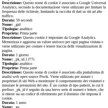
Descrizione:
Questo nome di cookie è associato a Google Universal
Analytics, secondo la documentazione viene utilizzato per limitare la
frequenza delle richieste, limitando la raccolta di dati su siti ad alto
traffico.
Durata:
59 secondi
Nome:
_gid
Tipologia:
analitico
Proprieta:
Prima parte
Descrizione:
Questo cookie è impostato da Google Analytics.
Memorizza e aggiorna un valore univoco per ogni pagina visitata e
viene utilizzato per contare e tenere traccia delle visualizzazioni di
pagina.
Durata:
1 giorno
Nome:
_pk_id.1.f77c
Tipologia:
analitico
Proprieta:
Prima parte
Descrizione:
Questo nome di cookie è associato alla piattaforma di
analisi web open source Piwik. Viene utilizzato per aiutare i
proprietari di siti Web a monitorare il comportamento dei visitatori e
misurare le prestazioni del sito. È un cookie di tipo pattern, in cui il
prefisso _pk_id è seguito da una breve serie di numeri e lettere, che
si ritiene sia un codice di riferimento per il dominio che imposta il
cookie.
Durata:
1 anno
Nome:
_ga