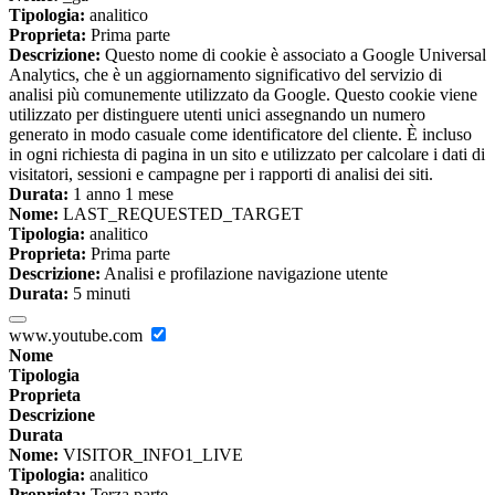
Tipologia:
analitico
Proprieta:
Prima parte
Descrizione:
Questo nome di cookie è associato a Google Universal
Analytics, che è un aggiornamento significativo del servizio di
analisi più comunemente utilizzato da Google. Questo cookie viene
utilizzato per distinguere utenti unici assegnando un numero
generato in modo casuale come identificatore del cliente. È incluso
in ogni richiesta di pagina in un sito e utilizzato per calcolare i dati di
visitatori, sessioni e campagne per i rapporti di analisi dei siti.
Durata:
1 anno 1 mese
Nome:
LAST_REQUESTED_TARGET
Tipologia:
analitico
Proprieta:
Prima parte
Descrizione:
Analisi e profilazione navigazione utente
Durata:
5 minuti
www.youtube.com
Nome
Tipologia
Proprieta
Descrizione
Durata
Nome:
VISITOR_INFO1_LIVE
Tipologia:
analitico
Proprieta:
Terza parte