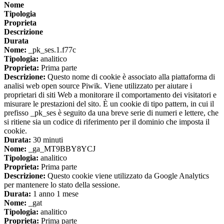
Nome
Tipologia
Proprieta
Descrizione
Durata
Nome:
_pk_ses.1.f77c
Tipologia:
analitico
Proprieta:
Prima parte
Descrizione:
Questo nome di cookie è associato alla piattaforma di
analisi web open source Piwik. Viene utilizzato per aiutare i
proprietari di siti Web a monitorare il comportamento dei visitatori e
misurare le prestazioni del sito. È un cookie di tipo pattern, in cui il
prefisso _pk_ses è seguito da una breve serie di numeri e lettere, che
si ritiene sia un codice di riferimento per il dominio che imposta il
cookie.
Durata:
30 minuti
Nome:
_ga_MT9BBY8YCJ
Tipologia:
analitico
Proprieta:
Prima parte
Descrizione:
Questo cookie viene utilizzato da Google Analytics
per mantenere lo stato della sessione.
Durata:
1 anno 1 mese
Nome:
_gat
Tipologia:
analitico
Proprieta:
Prima parte