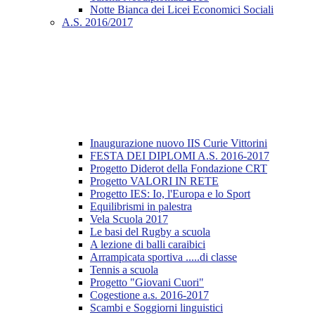
Notte Bianca dei Licei Economici Sociali
A.S. 2016/2017
Inaugurazione nuovo IIS Curie Vittorini
FESTA DEI DIPLOMI A.S. 2016-2017
Progetto Diderot della Fondazione CRT
Progetto VALORI IN RETE
Progetto IES: Io, l'Europa e lo Sport
Equilibrismi in palestra
Vela Scuola 2017
Le basi del Rugby a scuola
A lezione di balli caraibici
Arrampicata sportiva .....di classe
Tennis a scuola
Progetto "Giovani Cuori"
Cogestione a.s. 2016-2017
Scambi e Soggiorni linguistici