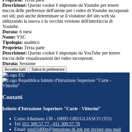
Descrizione:
Questo cookie è impostato da Youtube per tenere
traccia delle preferenze dell'utente per i video di Youtube incorporati
nei siti; può anche determinare se il visitatore del sito web sta
utilizzando la nuova o la vecchia versione dell'interfaccia di
Youtube.
Durata:
6 mesi
Nome:
YSC
Tipologia:
analitico
Proprieta:
Terza parte
Descrizione:
Questo cookie è impostato da YouTube per tenere
traccia delle visualizzazioni dei video incorporati.
Durata:
Sessione
Accetta tutti
Salva le preferenze
Istituto d'Istruzione Superiore "Curie -
Vittorini"
Contatti
Istituto d'Istruzione Superiore "Curie - Vittorini"
Corso Allamano 130 - 10095 GRUGLIASCO (TO)
Tel:
011 309.57.77 - 011 309.57.78
Email:
tois03400p@istruzione.it
Link per inviare una mail