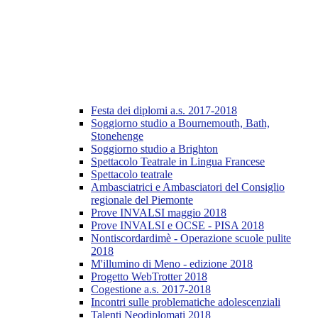
Festa dei diplomi a.s. 2017-2018
Soggiorno studio a Bournemouth, Bath,
Stonehenge
Soggiorno studio a Brighton
Spettacolo Teatrale in Lingua Francese
Spettacolo teatrale
Ambasciatrici e Ambasciatori del Consiglio
regionale del Piemonte
Prove INVALSI maggio 2018
Prove INVALSI e OCSE - PISA 2018
Nontiscordardimè - Operazione scuole pulite
2018
M'illumino di Meno - edizione 2018
Progetto WebTrotter 2018
Cogestione a.s. 2017-2018
Incontri sulle problematiche adolescenziali
Talenti Neodiplomati 2018