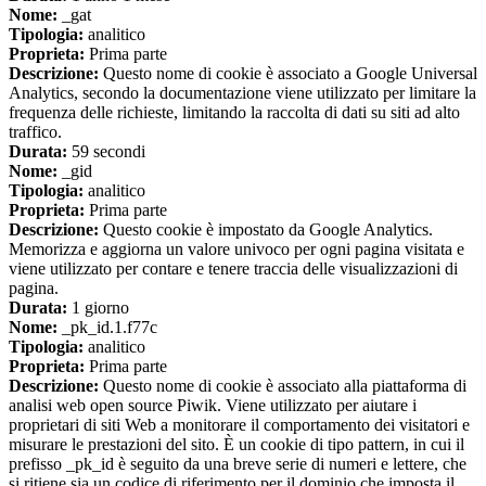
Nome:
_gat
Tipologia:
analitico
Proprieta:
Prima parte
Descrizione:
Questo nome di cookie è associato a Google Universal
Analytics, secondo la documentazione viene utilizzato per limitare la
frequenza delle richieste, limitando la raccolta di dati su siti ad alto
traffico.
Durata:
59 secondi
Nome:
_gid
Tipologia:
analitico
Proprieta:
Prima parte
Descrizione:
Questo cookie è impostato da Google Analytics.
Memorizza e aggiorna un valore univoco per ogni pagina visitata e
viene utilizzato per contare e tenere traccia delle visualizzazioni di
pagina.
Durata:
1 giorno
Nome:
_pk_id.1.f77c
Tipologia:
analitico
Proprieta:
Prima parte
Descrizione:
Questo nome di cookie è associato alla piattaforma di
analisi web open source Piwik. Viene utilizzato per aiutare i
proprietari di siti Web a monitorare il comportamento dei visitatori e
misurare le prestazioni del sito. È un cookie di tipo pattern, in cui il
prefisso _pk_id è seguito da una breve serie di numeri e lettere, che
si ritiene sia un codice di riferimento per il dominio che imposta il