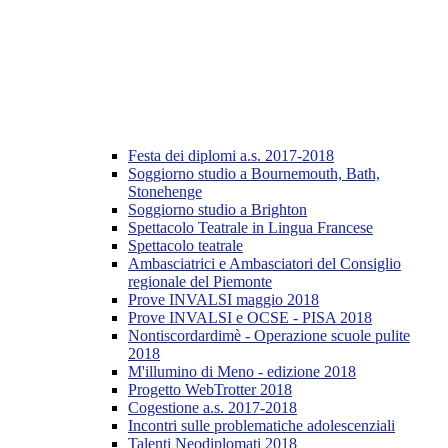
Festa dei diplomi a.s. 2017-2018
Soggiorno studio a Bournemouth, Bath,
Stonehenge
Soggiorno studio a Brighton
Spettacolo Teatrale in Lingua Francese
Spettacolo teatrale
Ambasciatrici e Ambasciatori del Consiglio
regionale del Piemonte
Prove INVALSI maggio 2018
Prove INVALSI e OCSE - PISA 2018
Nontiscordardimè - Operazione scuole pulite
2018
M'illumino di Meno - edizione 2018
Progetto WebTrotter 2018
Cogestione a.s. 2017-2018
Incontri sulle problematiche adolescenziali
Talenti Neodiplomati 2018