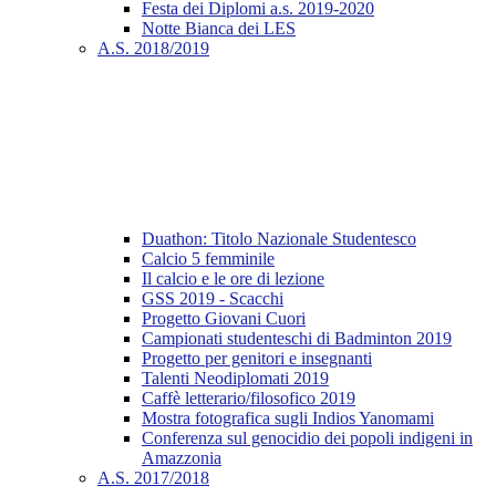
Festa dei Diplomi a.s. 2019-2020
Notte Bianca dei LES
A.S. 2018/2019
Duathon: Titolo Nazionale Studentesco
Calcio 5 femminile
Il calcio e le ore di lezione
GSS 2019 - Scacchi
Progetto Giovani Cuori
Campionati studenteschi di Badminton 2019
Progetto per genitori e insegnanti
Talenti Neodiplomati 2019
Caffè letterario/filosofico 2019
Mostra fotografica sugli Indios Yanomami
Conferenza sul genocidio dei popoli indigeni in
Amazzonia
A.S. 2017/2018