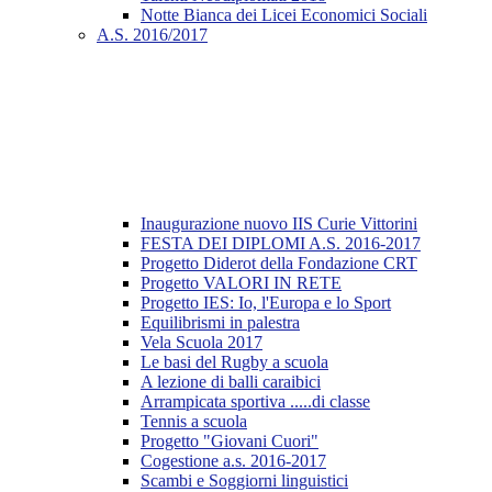
Notte Bianca dei Licei Economici Sociali
A.S. 2016/2017
Inaugurazione nuovo IIS Curie Vittorini
FESTA DEI DIPLOMI A.S. 2016-2017
Progetto Diderot della Fondazione CRT
Progetto VALORI IN RETE
Progetto IES: Io, l'Europa e lo Sport
Equilibrismi in palestra
Vela Scuola 2017
Le basi del Rugby a scuola
A lezione di balli caraibici
Arrampicata sportiva .....di classe
Tennis a scuola
Progetto "Giovani Cuori"
Cogestione a.s. 2016-2017
Scambi e Soggiorni linguistici