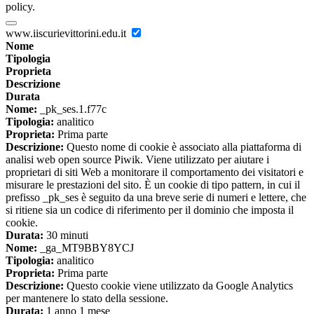
policy.
www.iiscurievittorini.edu.it
Nome
Tipologia
Proprieta
Descrizione
Durata
Nome:
_pk_ses.1.f77c
Tipologia:
analitico
Proprieta:
Prima parte
Descrizione:
Questo nome di cookie è associato alla piattaforma di
analisi web open source Piwik. Viene utilizzato per aiutare i
proprietari di siti Web a monitorare il comportamento dei visitatori e
misurare le prestazioni del sito. È un cookie di tipo pattern, in cui il
prefisso _pk_ses è seguito da una breve serie di numeri e lettere, che
si ritiene sia un codice di riferimento per il dominio che imposta il
cookie.
Durata:
30 minuti
Nome:
_ga_MT9BBY8YCJ
Tipologia:
analitico
Proprieta:
Prima parte
Descrizione:
Questo cookie viene utilizzato da Google Analytics
per mantenere lo stato della sessione.
Durata:
1 anno 1 mese