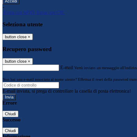
-
Entra con SPID
Entra con CIE
Seleziona utente
button close
×
Recupero password
button close
×
E-mail
Verrà inviato un messaggio all'indirizz
Non hai una e-mail associata al nome utente? Effettua il reset della password tram
E-mail inviata, si prega di controllare la casella di posta elettronica!
Errore
Chiudi
Successo
Chiudi
Informazione