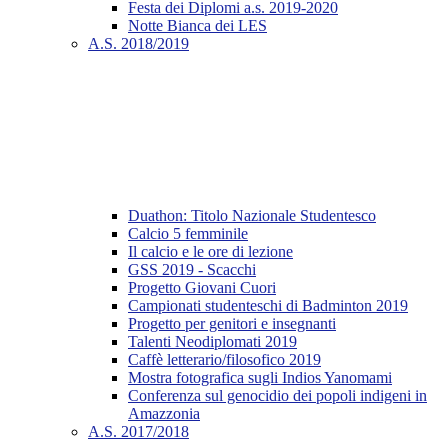
Festa dei Diplomi a.s. 2019-2020
Notte Bianca dei LES
A.S. 2018/2019
Duathon: Titolo Nazionale Studentesco
Calcio 5 femminile
Il calcio e le ore di lezione
GSS 2019 - Scacchi
Progetto Giovani Cuori
Campionati studenteschi di Badminton 2019
Progetto per genitori e insegnanti
Talenti Neodiplomati 2019
Caffè letterario/filosofico 2019
Mostra fotografica sugli Indios Yanomami
Conferenza sul genocidio dei popoli indigeni in
Amazzonia
A.S. 2017/2018