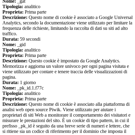
Nome:
_gat
Tipologia:
analitico
Proprieta:
Prima parte
Descrizione:
Questo nome di cookie è associato a Google Universal
Analytics, secondo la documentazione viene utilizzato per limitare la
frequenza delle richieste, limitando la raccolta di dati su siti ad alto
traffico.
Durata:
59 secondi
Nome:
_gid
Tipologia:
analitico
Proprieta:
Prima parte
Descrizione:
Questo cookie è impostato da Google Analytics.
Memorizza e aggiorna un valore univoco per ogni pagina visitata e
viene utilizzato per contare e tenere traccia delle visualizzazioni di
pagina.
Durata:
1 giorno
Nome:
_pk_id.1.f77c
Tipologia:
analitico
Proprieta:
Prima parte
Descrizione:
Questo nome di cookie è associato alla piattaforma di
analisi web open source Piwik. Viene utilizzato per aiutare i
proprietari di siti Web a monitorare il comportamento dei visitatori e
misurare le prestazioni del sito. È un cookie di tipo pattern, in cui il
prefisso _pk_id è seguito da una breve serie di numeri e lettere, che
si ritiene sia un codice di riferimento per il dominio che imposta il