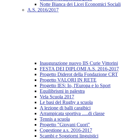
Notte Bianca dei Licei Economici Sociali
A.S. 2016/2017
Inaugurazione nuovo IIS Curie Vittorini
FESTA DEI DIPLOMI A.S. 2016-2017
Progetto Diderot della Fondazione CRT
Progetto VALORI IN RETE
Progetto IES: Io, l'Europa e lo Sport
Equilibrismi in palestra
Vela Scuola 2017
Le basi del Rugby a scuola
A lezione di balli caraibici
Arrampicata sportiva .....di classe
Tennis a scuola
Progetto "Giovani Cuori"
Cogestione a.s. 2016-2017
Scambi e Soggiorni linguistici