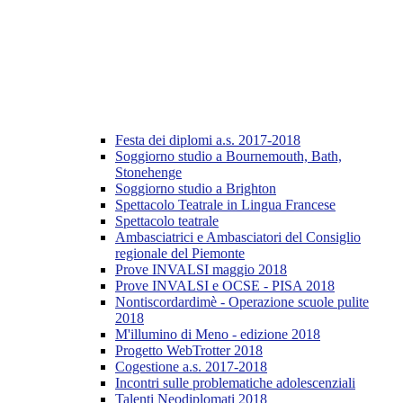
Festa dei diplomi a.s. 2017-2018
Soggiorno studio a Bournemouth, Bath,
Stonehenge
Soggiorno studio a Brighton
Spettacolo Teatrale in Lingua Francese
Spettacolo teatrale
Ambasciatrici e Ambasciatori del Consiglio
regionale del Piemonte
Prove INVALSI maggio 2018
Prove INVALSI e OCSE - PISA 2018
Nontiscordardimè - Operazione scuole pulite
2018
M'illumino di Meno - edizione 2018
Progetto WebTrotter 2018
Cogestione a.s. 2017-2018
Incontri sulle problematiche adolescenziali
Talenti Neodiplomati 2018