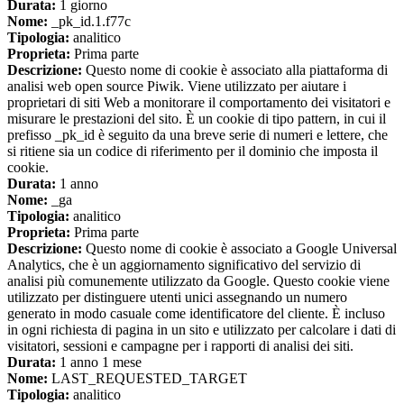
Durata:
1 giorno
Nome:
_pk_id.1.f77c
Tipologia:
analitico
Proprieta:
Prima parte
Descrizione:
Questo nome di cookie è associato alla piattaforma di
analisi web open source Piwik. Viene utilizzato per aiutare i
proprietari di siti Web a monitorare il comportamento dei visitatori e
misurare le prestazioni del sito. È un cookie di tipo pattern, in cui il
prefisso _pk_id è seguito da una breve serie di numeri e lettere, che
si ritiene sia un codice di riferimento per il dominio che imposta il
cookie.
Durata:
1 anno
Nome:
_ga
Tipologia:
analitico
Proprieta:
Prima parte
Descrizione:
Questo nome di cookie è associato a Google Universal
Analytics, che è un aggiornamento significativo del servizio di
analisi più comunemente utilizzato da Google. Questo cookie viene
utilizzato per distinguere utenti unici assegnando un numero
generato in modo casuale come identificatore del cliente. È incluso
in ogni richiesta di pagina in un sito e utilizzato per calcolare i dati di
visitatori, sessioni e campagne per i rapporti di analisi dei siti.
Durata:
1 anno 1 mese
Nome:
LAST_REQUESTED_TARGET
Tipologia:
analitico