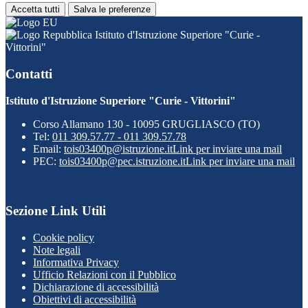
Accetta tutti
Salva le preferenze
Istituto d'Istruzione Superiore "Curie -
Vittorini"
Contatti
Istituto d'Istruzione Superiore "Curie - Vittorini"
Corso Allamano 130 - 10095 GRUGLIASCO (TO)
Tel:
011 309.57.77 - 011 309.57.78
Email:
tois03400p@istruzione.it
Link per inviare una mail
PEC:
tois03400p@pec.istruzione.it
Link per inviare una mail
Sezione Link Utili
Cookie policy
Note legali
Informativa Privacy
Ufficio Relazioni con il Pubblico
Dichiarazione di accessibilità
Obiettivi di accessibilità