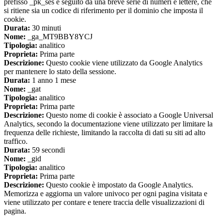
prefisso _pk_ses è seguito da una breve serie di numeri e lettere, che
si ritiene sia un codice di riferimento per il dominio che imposta il
cookie.
Durata:
30 minuti
Nome:
_ga_MT9BBY8YCJ
Tipologia:
analitico
Proprieta:
Prima parte
Descrizione:
Questo cookie viene utilizzato da Google Analytics
per mantenere lo stato della sessione.
Durata:
1 anno 1 mese
Nome:
_gat
Tipologia:
analitico
Proprieta:
Prima parte
Descrizione:
Questo nome di cookie è associato a Google Universal
Analytics, secondo la documentazione viene utilizzato per limitare la
frequenza delle richieste, limitando la raccolta di dati su siti ad alto
traffico.
Durata:
59 secondi
Nome:
_gid
Tipologia:
analitico
Proprieta:
Prima parte
Descrizione:
Questo cookie è impostato da Google Analytics.
Memorizza e aggiorna un valore univoco per ogni pagina visitata e
viene utilizzato per contare e tenere traccia delle visualizzazioni di
pagina.