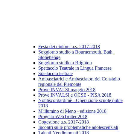
Festa dei diplomi a.s. 2017-2018
Soggiorno studio a Bournemouth, Bath,
Stonehenge
Soggiorno studio a Brighton
Spettacolo Teatrale in Lingua Francese
Spettacolo teatrale
Ambasciatrici e Ambasciatori del Consiglio
regionale del Piemonte
Prove INVALSI maggio 2018
Prove INVALSI e OCSE - PISA 2018
Nontiscordardimè - Operazione scuole pulite
2018
M'illumino di Meno - edizione 2018
Progetto WebTrotter 2018
Cogestione a.s. 2017-2018
Incontri sulle problematiche adolescenziali
Talenti Neodiplomati 2018