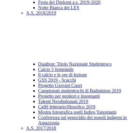
Festa dei Diplomi a.s. 2019-2020
Notte Bianca dei LES
A.S. 2018/2019
Duathon: Titolo Nazionale Studentesco
Calcio 5 femminile
Il calcio e le ore di lezione
GSS 2019 - Scacchi
Progetto Giovani Cuori
Campionati studenteschi di Badminton 2019
Progetto per genitori e insegnanti
Talenti Neodiplomati 2019
Caffè letterario/filosofico 2019
Mostra fotografica sugli Indios Yanomami
Conferenza sul genocidio dei popoli indigeni in
Amazzonia
A.S. 2017/2018