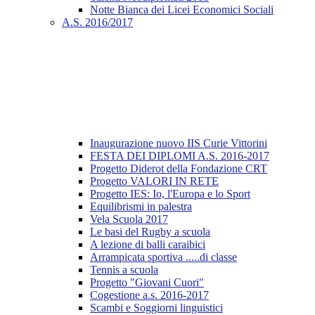
Notte Bianca dei Licei Economici Sociali
A.S. 2016/2017
Inaugurazione nuovo IIS Curie Vittorini
FESTA DEI DIPLOMI A.S. 2016-2017
Progetto Diderot della Fondazione CRT
Progetto VALORI IN RETE
Progetto IES: Io, l'Europa e lo Sport
Equilibrismi in palestra
Vela Scuola 2017
Le basi del Rugby a scuola
A lezione di balli caraibici
Arrampicata sportiva .....di classe
Tennis a scuola
Progetto "Giovani Cuori"
Cogestione a.s. 2016-2017
Scambi e Soggiorni linguistici