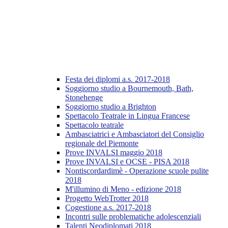
Festa dei diplomi a.s. 2017-2018
Soggiorno studio a Bournemouth, Bath,
Stonehenge
Soggiorno studio a Brighton
Spettacolo Teatrale in Lingua Francese
Spettacolo teatrale
Ambasciatrici e Ambasciatori del Consiglio
regionale del Piemonte
Prove INVALSI maggio 2018
Prove INVALSI e OCSE - PISA 2018
Nontiscordardimè - Operazione scuole pulite
2018
M'illumino di Meno - edizione 2018
Progetto WebTrotter 2018
Cogestione a.s. 2017-2018
Incontri sulle problematiche adolescenziali
Talenti Neodiplomati 2018