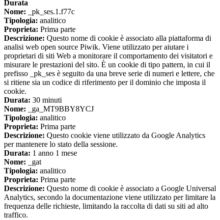
Durata
Nome:
_pk_ses.1.f77c
Tipologia:
analitico
Proprieta:
Prima parte
Descrizione:
Questo nome di cookie è associato alla piattaforma di
analisi web open source Piwik. Viene utilizzato per aiutare i
proprietari di siti Web a monitorare il comportamento dei visitatori e
misurare le prestazioni del sito. È un cookie di tipo pattern, in cui il
prefisso _pk_ses è seguito da una breve serie di numeri e lettere, che
si ritiene sia un codice di riferimento per il dominio che imposta il
cookie.
Durata:
30 minuti
Nome:
_ga_MT9BBY8YCJ
Tipologia:
analitico
Proprieta:
Prima parte
Descrizione:
Questo cookie viene utilizzato da Google Analytics
per mantenere lo stato della sessione.
Durata:
1 anno 1 mese
Nome:
_gat
Tipologia:
analitico
Proprieta:
Prima parte
Descrizione:
Questo nome di cookie è associato a Google Universal
Analytics, secondo la documentazione viene utilizzato per limitare la
frequenza delle richieste, limitando la raccolta di dati su siti ad alto
traffico.