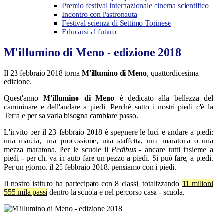
Premio festival internazionale cinema scientifico
Incontro con l'astronauta
Festival scienza di Settimo Torinese
Educarsi al futuro
M'illumino di Meno - edizione 2018
Il 23 febbraio 2018 torna
M'illumino di Meno
, quattordicesima
edizione.
Quest'anno
M'illumino di Meno
è dedicato alla bellezza del
camminare e dell'andare a piedi. Perchè sotto i nostri piedi c'è la
Terra e per salvarla bisogna cambiare passo.
L'invito per il 23 febbraio 2018 è spegnere le luci e andare a piedi:
una marcia, una processione, una staffetta, una maratona o una
mezza maratona. Per le scuole il
Pedibus
- andare tutti insieme a
piedi - per chi va in auto fare un pezzo a piedi. Si può fare, a piedi.
Per un giorno, il 23 febbraio 2018, pensiamo con i piedi.
Il nostro istituto ha partecipato con 8 classi, totalizzando
11 milioni
555 mila passi
dentro la scuola e nel percorso casa - scuola.