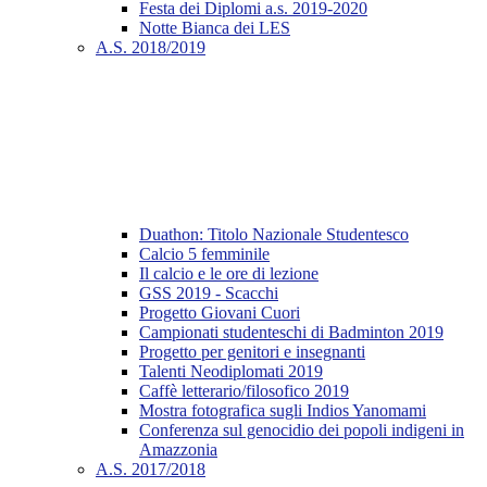
Festa dei Diplomi a.s. 2019-2020
Notte Bianca dei LES
A.S. 2018/2019
Duathon: Titolo Nazionale Studentesco
Calcio 5 femminile
Il calcio e le ore di lezione
GSS 2019 - Scacchi
Progetto Giovani Cuori
Campionati studenteschi di Badminton 2019
Progetto per genitori e insegnanti
Talenti Neodiplomati 2019
Caffè letterario/filosofico 2019
Mostra fotografica sugli Indios Yanomami
Conferenza sul genocidio dei popoli indigeni in
Amazzonia
A.S. 2017/2018