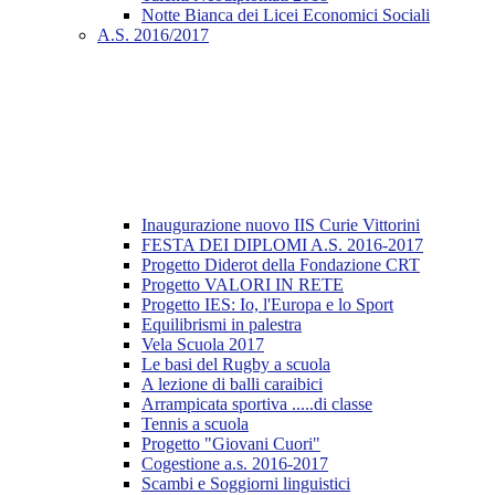
Notte Bianca dei Licei Economici Sociali
A.S. 2016/2017
Inaugurazione nuovo IIS Curie Vittorini
FESTA DEI DIPLOMI A.S. 2016-2017
Progetto Diderot della Fondazione CRT
Progetto VALORI IN RETE
Progetto IES: Io, l'Europa e lo Sport
Equilibrismi in palestra
Vela Scuola 2017
Le basi del Rugby a scuola
A lezione di balli caraibici
Arrampicata sportiva .....di classe
Tennis a scuola
Progetto "Giovani Cuori"
Cogestione a.s. 2016-2017
Scambi e Soggiorni linguistici