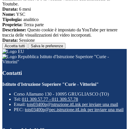
Youtube.
Durata:
6 mesi
Nome:
YSC
Tipologia:
analitico
Proprieta:
Terza parte
Descrizione:
Questo cookie è impostato da YouTube per tenere
traccia delle visualizzazioni dei video incorporati.
Durata:
Sessione
Accetta tutti
Salva le preferenze
Istituto d'Istruzione Superiore "Curie -
Vittorini"
Contatti
Istituto d'Istruzione Superiore "Curie - Vittorini"
Corso Allamano 130 - 10095 GRUGLIASCO (TO)
Tel:
011 309.57.77 - 011 309.57.78
Email:
tois03400p@istruzione.it
Link per inviare una mail
PEC:
tois03400p@pec.istruzione.it
Link per inviare una mail