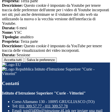
Proprieta:
Terza parte
Descrizione:
Questo cookie è impostato da Youtube per tenere
traccia delle preferenze dell'utente per i video di Youtube incorporati
nei siti; può anche determinare se il visitatore del sito web sta
utilizzando la nuova o la vecchia versione dell'interfaccia di
Youtube.
Durata:
6 mesi
Nome:
YSC
Tipologia:
analitico
Proprieta:
Terza parte
Descrizione:
Questo cookie è impostato da YouTube per tenere
traccia delle visualizzazioni dei video incorporati.
Durata:
Sessione
Accetta tutti
Salva le preferenze
Istituto d'Istruzione Superiore "Curie -
Vittorini"
Contatti
Istituto d'Istruzione Superiore "Curie - Vittorini"
Corso Allamano 130 - 10095 GRUGLIASCO (TO)
Tel:
011 309.57.77 - 011 309.57.78
Email:
tois03400p@istruzione.it
Link per inviare una mail