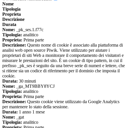
Nome
Tipologia
Proprieta
Descrizione
Durata
Nome:
_pk_ses.1.f77c
Tipologia:
analitico
Proprieta:
Prima parte
Descrizione:
Questo nome di cookie è associato alla piattaforma di
analisi web open source Piwik. Viene utilizzato per aiutare i
proprietari di siti Web a monitorare il comportamento dei visitatori e
misurare le prestazioni del sito. È un cookie di tipo pattern, in cui il
prefisso _pk_ses è seguito da una breve serie di numeri e lettere, che
si ritiene sia un codice di riferimento per il dominio che imposta il
cookie.
Durata:
30 minuti
Nome:
_ga_MT9BBY8YCJ
Tipologia:
analitico
Proprieta:
Prima parte
Descrizione:
Questo cookie viene utilizzato da Google Analytics
per mantenere lo stato della sessione.
Durata:
1 anno 1 mese
Nome:
_gat
Tipologia:
analitico
Proprieta:
Prima parte