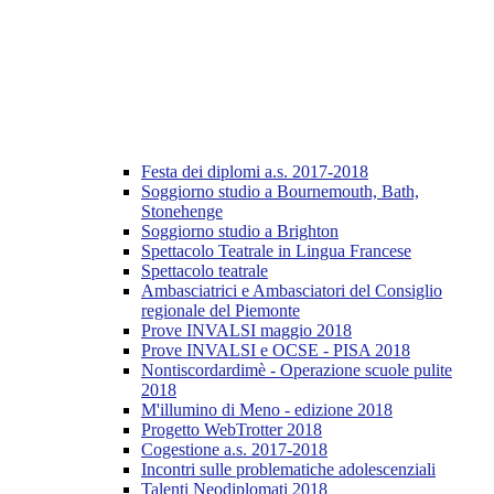
Festa dei diplomi a.s. 2017-2018
Soggiorno studio a Bournemouth, Bath,
Stonehenge
Soggiorno studio a Brighton
Spettacolo Teatrale in Lingua Francese
Spettacolo teatrale
Ambasciatrici e Ambasciatori del Consiglio
regionale del Piemonte
Prove INVALSI maggio 2018
Prove INVALSI e OCSE - PISA 2018
Nontiscordardimè - Operazione scuole pulite
2018
M'illumino di Meno - edizione 2018
Progetto WebTrotter 2018
Cogestione a.s. 2017-2018
Incontri sulle problematiche adolescenziali
Talenti Neodiplomati 2018