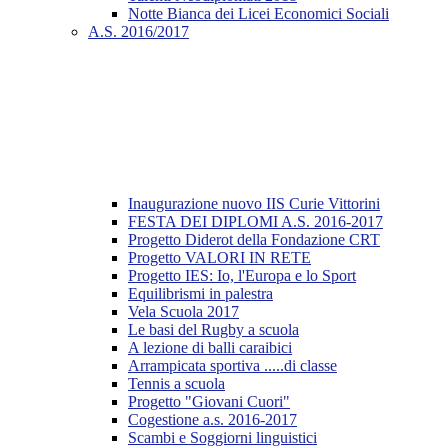
Notte Bianca dei Licei Economici Sociali
A.S. 2016/2017
Inaugurazione nuovo IIS Curie Vittorini
FESTA DEI DIPLOMI A.S. 2016-2017
Progetto Diderot della Fondazione CRT
Progetto VALORI IN RETE
Progetto IES: Io, l'Europa e lo Sport
Equilibrismi in palestra
Vela Scuola 2017
Le basi del Rugby a scuola
A lezione di balli caraibici
Arrampicata sportiva .....di classe
Tennis a scuola
Progetto "Giovani Cuori"
Cogestione a.s. 2016-2017
Scambi e Soggiorni linguistici