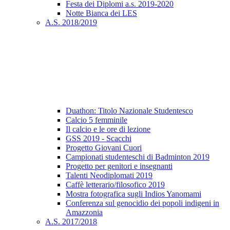
Festa dei Diplomi a.s. 2019-2020
Notte Bianca dei LES
A.S. 2018/2019
Duathon: Titolo Nazionale Studentesco
Calcio 5 femminile
Il calcio e le ore di lezione
GSS 2019 - Scacchi
Progetto Giovani Cuori
Campionati studenteschi di Badminton 2019
Progetto per genitori e insegnanti
Talenti Neodiplomati 2019
Caffè letterario/filosofico 2019
Mostra fotografica sugli Indios Yanomami
Conferenza sul genocidio dei popoli indigeni in
Amazzonia
A.S. 2017/2018