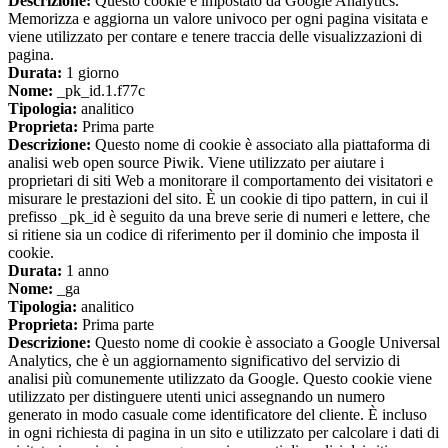
Descrizione:
Questo cookie è impostato da Google Analytics.
Memorizza e aggiorna un valore univoco per ogni pagina visitata e
viene utilizzato per contare e tenere traccia delle visualizzazioni di
pagina.
Durata:
1 giorno
Nome:
_pk_id.1.f77c
Tipologia:
analitico
Proprieta:
Prima parte
Descrizione:
Questo nome di cookie è associato alla piattaforma di
analisi web open source Piwik. Viene utilizzato per aiutare i
proprietari di siti Web a monitorare il comportamento dei visitatori e
misurare le prestazioni del sito. È un cookie di tipo pattern, in cui il
prefisso _pk_id è seguito da una breve serie di numeri e lettere, che
si ritiene sia un codice di riferimento per il dominio che imposta il
cookie.
Durata:
1 anno
Nome:
_ga
Tipologia:
analitico
Proprieta:
Prima parte
Descrizione:
Questo nome di cookie è associato a Google Universal
Analytics, che è un aggiornamento significativo del servizio di
analisi più comunemente utilizzato da Google. Questo cookie viene
utilizzato per distinguere utenti unici assegnando un numero
generato in modo casuale come identificatore del cliente. È incluso
in ogni richiesta di pagina in un sito e utilizzato per calcolare i dati di