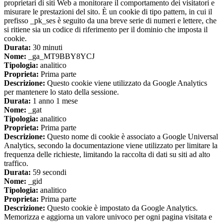
proprietari di siti Web a monitorare il comportamento dei visitatori e
misurare le prestazioni del sito. È un cookie di tipo pattern, in cui il
prefisso _pk_ses è seguito da una breve serie di numeri e lettere, che
si ritiene sia un codice di riferimento per il dominio che imposta il
cookie.
Durata:
30 minuti
Nome:
_ga_MT9BBY8YCJ
Tipologia:
analitico
Proprieta:
Prima parte
Descrizione:
Questo cookie viene utilizzato da Google Analytics
per mantenere lo stato della sessione.
Durata:
1 anno 1 mese
Nome:
_gat
Tipologia:
analitico
Proprieta:
Prima parte
Descrizione:
Questo nome di cookie è associato a Google Universal
Analytics, secondo la documentazione viene utilizzato per limitare la
frequenza delle richieste, limitando la raccolta di dati su siti ad alto
traffico.
Durata:
59 secondi
Nome:
_gid
Tipologia:
analitico
Proprieta:
Prima parte
Descrizione:
Questo cookie è impostato da Google Analytics.
Memorizza e aggiorna un valore univoco per ogni pagina visitata e