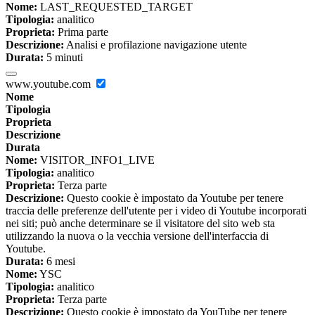
Nome:
LAST_REQUESTED_TARGET
Tipologia:
analitico
Proprieta:
Prima parte
Descrizione:
Analisi e profilazione navigazione utente
Durata:
5 minuti
www.youtube.com
Nome
Tipologia
Proprieta
Descrizione
Durata
Nome:
VISITOR_INFO1_LIVE
Tipologia:
analitico
Proprieta:
Terza parte
Descrizione:
Questo cookie è impostato da Youtube per tenere
traccia delle preferenze dell'utente per i video di Youtube incorporati
nei siti; può anche determinare se il visitatore del sito web sta
utilizzando la nuova o la vecchia versione dell'interfaccia di
Youtube.
Durata:
6 mesi
Nome:
YSC
Tipologia:
analitico
Proprieta:
Terza parte
Descrizione:
Questo cookie è impostato da YouTube per tenere