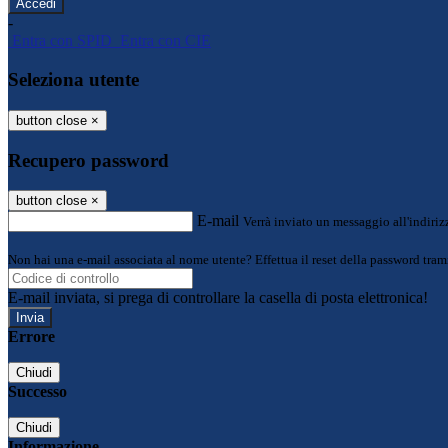
-
Entra con SPID
Entra con CIE
Seleziona utente
button close
×
Recupero password
button close
×
E-mail
Verrà inviato un messaggio all'indirizz
Non hai una e-mail associata al nome utente? Effettua il reset della password tram
E-mail inviata, si prega di controllare la casella di posta elettronica!
Errore
Chiudi
Successo
Chiudi
Informazione