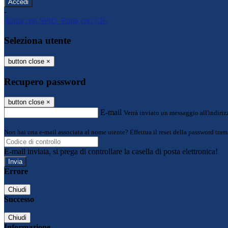
-
Entra con SPID
Entra con CIE
Seleziona utente
button close
×
Recupero password
button close
×
E-mail
Verrà inviato un messaggio all'indirizz
Non hai una e-mail associata al nome utente? Effettua il reset della password tram
E-mail inviata, si prega di controllare la casella di posta elettronica!
Errore
Chiudi
Successo
Chiudi
Informazione