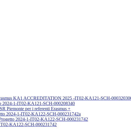
H Erasmus KA1 ACCREDITATION 2025 -IT02-KA121-SCH-0003203
etto 2024-1-IT02-KA121-SCH-000208340
USR Piemonte per i referenti Erasmus +
rogetto 2024-1-IT02-KA122-SCH-000231742a
a) Progetto 2024-1-IT02-KA122-SCH-000231742
4-1-IT02-KA122-SCH-000231742