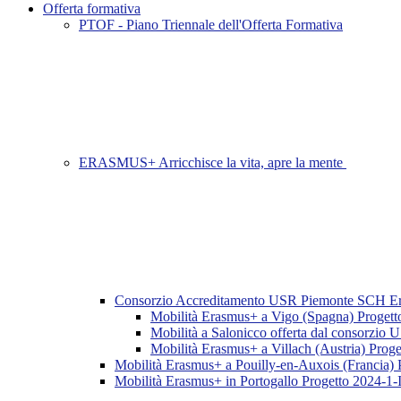
Offerta formativa
PTOF - Piano Triennale dell'Offerta Formativa
ERASMUS+ Arricchisce la vita, apre la mente
Consorzio Accreditamento USR Piemonte SC
Mobilità Erasmus+ a Vigo (Spagna) Prog
Mobilità a Salonicco offerta dal consorzio 
Mobilità Erasmus+ a Villach (Austria) P
Mobilità Erasmus+ a Pouilly-en-Auxois (Franci
Mobilità Erasmus+ in Portogallo Progetto 202