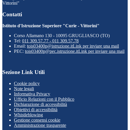
Vittorini"
Contatti
Istituto d'Istruzione Superiore "Curie - Vittorini"
Corso Allamano 130 - 10095 GRUGLIASCO (TO)
Tel:
011 309.57.77 - 011 309.57.78
Email:
tois03400p@istruzione.it
Link per inviare una mail
PEC:
tois03400p@pec.istruzione.it
Link per inviare una mail
Sezione Link Utili
Cookie policy
Note legali
Informativa Privacy
Ufficio Relazioni con il Pubblico
Dichiarazione di accessibilità
Obiettivi di accessibilità
Whistleblowing
Gestione consensi cookie
Amministrazione trasparente