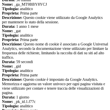
Nome:
_ga_MT9BBY8YCJ
Tipologia:
analitico
Proprieta:
Prima parte
Descrizione:
Questo cookie viene utilizzato da Google Analytics
per mantenere lo stato della sessione.
Durata:
1 anno 1 mese
Nome:
_gat
Tipologia:
analitico
Proprieta:
Prima parte
Descrizione:
Questo nome di cookie è associato a Google Universal
Analytics, secondo la documentazione viene utilizzato per limitare la
frequenza delle richieste, limitando la raccolta di dati su siti ad alto
traffico.
Durata:
59 secondi
Nome:
_gid
Tipologia:
analitico
Proprieta:
Prima parte
Descrizione:
Questo cookie è impostato da Google Analytics.
Memorizza e aggiorna un valore univoco per ogni pagina visitata e
viene utilizzato per contare e tenere traccia delle visualizzazioni di
pagina.
Durata:
1 giorno
Nome:
_pk_id.1.f77c
Tipologia:
analitico