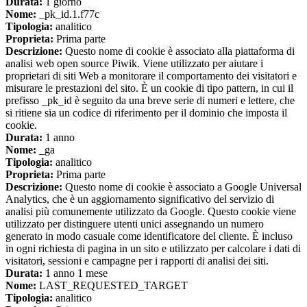
Durata:
1 giorno
Nome:
_pk_id.1.f77c
Tipologia:
analitico
Proprieta:
Prima parte
Descrizione:
Questo nome di cookie è associato alla piattaforma di
analisi web open source Piwik. Viene utilizzato per aiutare i
proprietari di siti Web a monitorare il comportamento dei visitatori e
misurare le prestazioni del sito. È un cookie di tipo pattern, in cui il
prefisso _pk_id è seguito da una breve serie di numeri e lettere, che
si ritiene sia un codice di riferimento per il dominio che imposta il
cookie.
Durata:
1 anno
Nome:
_ga
Tipologia:
analitico
Proprieta:
Prima parte
Descrizione:
Questo nome di cookie è associato a Google Universal
Analytics, che è un aggiornamento significativo del servizio di
analisi più comunemente utilizzato da Google. Questo cookie viene
utilizzato per distinguere utenti unici assegnando un numero
generato in modo casuale come identificatore del cliente. È incluso
in ogni richiesta di pagina in un sito e utilizzato per calcolare i dati di
visitatori, sessioni e campagne per i rapporti di analisi dei siti.
Durata:
1 anno 1 mese
Nome:
LAST_REQUESTED_TARGET
Tipologia:
analitico