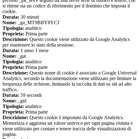
prefisso _pk_ses è seguito da una breve serie di numeri e lettere, che
si ritiene sia un codice di riferimento per il dominio che imposta il
cookie.
Durata:
30 minuti
Nome:
_ga_MT9BBY8YCJ
Tipologia:
analitico
Proprieta:
Prima parte
Descrizione:
Questo cookie viene utilizzato da Google Analytics
per mantenere lo stato della sessione.
Durata:
1 anno 1 mese
Nome:
_gat
Tipologia:
analitico
Proprieta:
Prima parte
Descrizione:
Questo nome di cookie è associato a Google Universal
Analytics, secondo la documentazione viene utilizzato per limitare la
frequenza delle richieste, limitando la raccolta di dati su siti ad alto
traffico.
Durata:
59 secondi
Nome:
_gid
Tipologia:
analitico
Proprieta:
Prima parte
Descrizione:
Questo cookie è impostato da Google Analytics.
Memorizza e aggiorna un valore univoco per ogni pagina visitata e
viene utilizzato per contare e tenere traccia delle visualizzazioni di
pagina.