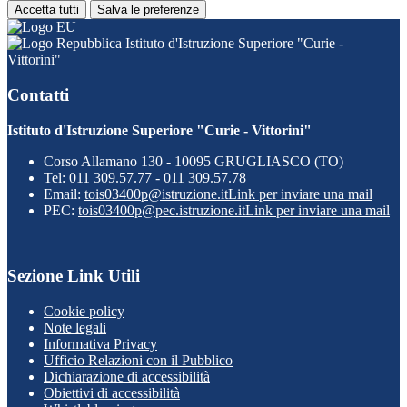
Accetta tutti
Salva le preferenze
Istituto d'Istruzione Superiore "Curie -
Vittorini"
Contatti
Istituto d'Istruzione Superiore "Curie - Vittorini"
Corso Allamano 130 - 10095 GRUGLIASCO (TO)
Tel:
011 309.57.77 - 011 309.57.78
Email:
tois03400p@istruzione.it
Link per inviare una mail
PEC:
tois03400p@pec.istruzione.it
Link per inviare una mail
Sezione Link Utili
Cookie policy
Note legali
Informativa Privacy
Ufficio Relazioni con il Pubblico
Dichiarazione di accessibilità
Obiettivi di accessibilità