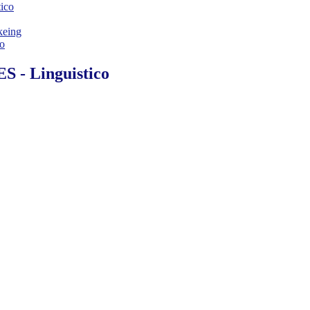
ico
keing
io
S - Linguistico