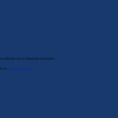
o indicato con le istruzioni necessarie.
ite la
Login Spaggiari