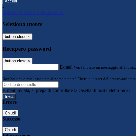
-
Entra con SPID
Entra con CIE
Seleziona utente
button close
×
Recupero password
button close
×
E-mail
Verrà inviato un messaggio all'indirizz
Non hai una e-mail associata al nome utente? Effettua il reset della password tram
E-mail inviata, si prega di controllare la casella di posta elettronica!
Errore
Chiudi
Successo
Chiudi
Informazione