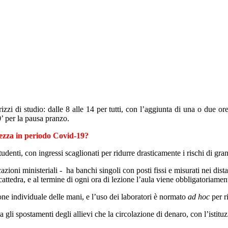
rizzi di studio: dalle 8 alle 14 per tutti, con l’aggiunta di una o due
0’ per la pausa pranzo.
urezza in periodo Covid-19?
i studenti, con ingressi scaglionati per ridurre drasticamente i rischi di 
zioni ministeriali - ha banchi singoli con posti fissi e misurati nei dist
 cattedra, e al termine di ogni ora di lezione l’aula viene obbligatoriamen
one individuale delle mani, e l’uso dei laboratori è normato
ad hoc
per r
ia gli spostamenti degli allievi che la circolazione di denaro, con l’istitu