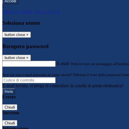
-
Entra con SPID
Entra con CIE
Seleziona utente
button close
×
Recupero password
button close
×
E-mail
Verrà inviato un messaggio all'indirizz
Non hai una e-mail associata al nome utente? Effettua il reset della password tram
E-mail inviata, si prega di controllare la casella di posta elettronica!
Errore
Chiudi
Successo
Chiudi
Informazione