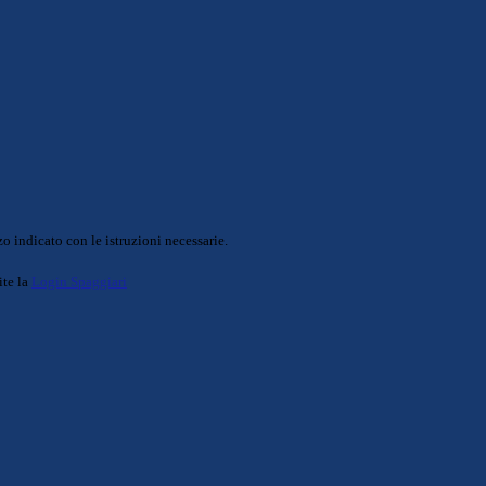
o indicato con le istruzioni necessarie.
ite la
Login Spaggiari