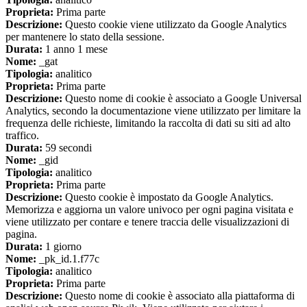
Proprieta:
Prima parte
Descrizione:
Questo cookie viene utilizzato da Google Analytics
per mantenere lo stato della sessione.
Durata:
1 anno 1 mese
Nome:
_gat
Tipologia:
analitico
Proprieta:
Prima parte
Descrizione:
Questo nome di cookie è associato a Google Universal
Analytics, secondo la documentazione viene utilizzato per limitare la
frequenza delle richieste, limitando la raccolta di dati su siti ad alto
traffico.
Durata:
59 secondi
Nome:
_gid
Tipologia:
analitico
Proprieta:
Prima parte
Descrizione:
Questo cookie è impostato da Google Analytics.
Memorizza e aggiorna un valore univoco per ogni pagina visitata e
viene utilizzato per contare e tenere traccia delle visualizzazioni di
pagina.
Durata:
1 giorno
Nome:
_pk_id.1.f77c
Tipologia:
analitico
Proprieta:
Prima parte
Descrizione:
Questo nome di cookie è associato alla piattaforma di