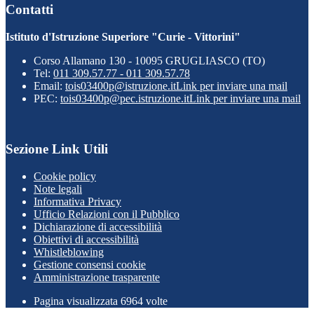
Contatti
Istituto d'Istruzione Superiore "Curie - Vittorini"
Corso Allamano 130 - 10095 GRUGLIASCO (TO)
Tel:
011 309.57.77 - 011 309.57.78
Email:
tois03400p@istruzione.it
Link per inviare una mail
PEC:
tois03400p@pec.istruzione.it
Link per inviare una mail
Sezione Link Utili
Cookie policy
Note legali
Informativa Privacy
Ufficio Relazioni con il Pubblico
Dichiarazione di accessibilità
Obiettivi di accessibilità
Whistleblowing
Gestione consensi cookie
Amministrazione trasparente
Pagina visualizzata
6964
volte