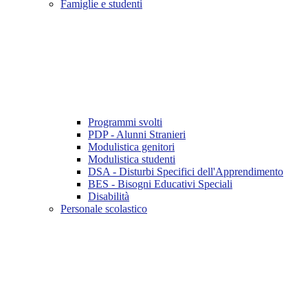
Famiglie e studenti
Programmi svolti
PDP - Alunni Stranieri
Modulistica genitori
Modulistica studenti
DSA - Disturbi Specifici dell'Apprendimento
BES - Bisogni Educativi Speciali
Disabilità
Personale scolastico