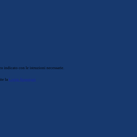
o indicato con le istruzioni necessarie.
ite la
Login Spaggiari