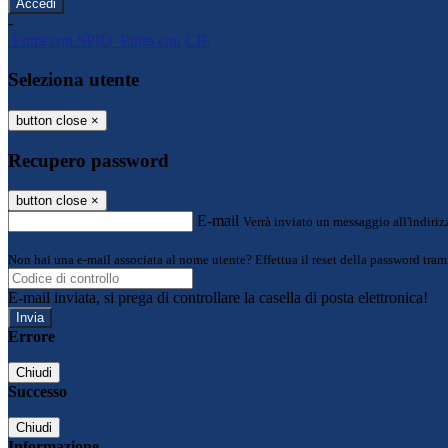
-
Entra con SPID
Entra con CIE
Seleziona utente
button close
×
Recupero password
button close
×
E-mail
Verrà inviato un messaggio all'indirizz
Non hai una e-mail associata al nome utente? Effettua il reset della password tram
E-mail inviata, si prega di controllare la casella di posta elettronica!
Errore
Chiudi
Successo
Chiudi
Informazione