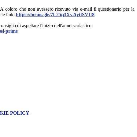
 A coloro che non avessero ricevuto via e-mail il questionario per la
nte link:
https://forms.gle/
7L25q3Xv2tyttSVU8
 consiglia di aspettare l'inizio dell'anno scolastico.
ssi-prime
KIE POLICY
.