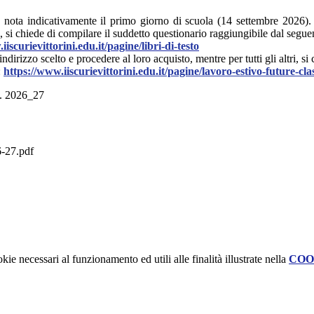
esa nota indicativamente il primo giorno di scuola (14 settembre 2026).
, si chiede di compilare il suddetto questionario raggiungibile dal segue
iiscurievittorini.edu.it/pagine/libri-di-testo
indirizzo scelto e procedere al loro acquisto, mentre per tutti gli altri, si
:
https://www.iiscurievittorini.edu.it/pagine/lavoro-estivo-future-cla
.s. 2026_27
6-27.pdf
kie necessari al funzionamento ed utili alle finalità illustrate nella
COO