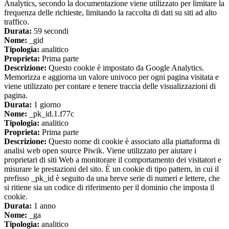
Analytics, secondo la documentazione viene utilizzato per limitare la
frequenza delle richieste, limitando la raccolta di dati su siti ad alto
traffico.
Durata:
59 secondi
Nome:
_gid
Tipologia:
analitico
Proprieta:
Prima parte
Descrizione:
Questo cookie è impostato da Google Analytics.
Memorizza e aggiorna un valore univoco per ogni pagina visitata e
viene utilizzato per contare e tenere traccia delle visualizzazioni di
pagina.
Durata:
1 giorno
Nome:
_pk_id.1.f77c
Tipologia:
analitico
Proprieta:
Prima parte
Descrizione:
Questo nome di cookie è associato alla piattaforma di
analisi web open source Piwik. Viene utilizzato per aiutare i
proprietari di siti Web a monitorare il comportamento dei visitatori e
misurare le prestazioni del sito. È un cookie di tipo pattern, in cui il
prefisso _pk_id è seguito da una breve serie di numeri e lettere, che
si ritiene sia un codice di riferimento per il dominio che imposta il
cookie.
Durata:
1 anno
Nome:
_ga
Tipologia:
analitico