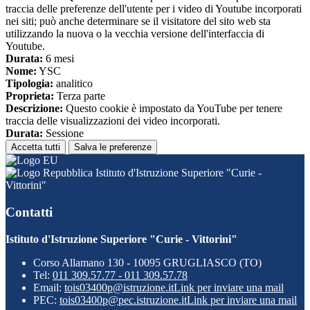
traccia delle preferenze dell'utente per i video di Youtube incorporati
nei siti; può anche determinare se il visitatore del sito web sta
utilizzando la nuova o la vecchia versione dell'interfaccia di
Youtube.
Durata:
6 mesi
Nome:
YSC
Tipologia:
analitico
Proprieta:
Terza parte
Descrizione:
Questo cookie è impostato da YouTube per tenere
traccia delle visualizzazioni dei video incorporati.
Durata:
Sessione
Accetta tutti
Salva le preferenze
Istituto d'Istruzione Superiore "Curie -
Vittorini"
Contatti
Istituto d'Istruzione Superiore "Curie - Vittorini"
Corso Allamano 130 - 10095 GRUGLIASCO (TO)
Tel:
011 309.57.77 - 011 309.57.78
Email:
tois03400p@istruzione.it
Link per inviare una mail
PEC:
tois03400p@pec.istruzione.it
Link per inviare una mail