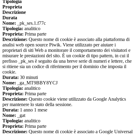
Tipologia
Proprieta
Descrizione
Durata
Nome:
_pk_ses.1.f77c
Tipologia:
analitico
Proprieta:
Prima parte
Descrizione:
Questo nome di cookie è associato alla piattaforma di
analisi web open source Piwik. Viene utilizzato per aiutare i
proprietari di siti Web a monitorare il comportamento dei visitatori e
misurare le prestazioni del sito. È un cookie di tipo pattern, in cui il
prefisso _pk_ses è seguito da una breve serie di numeri e lettere, che
si ritiene sia un codice di riferimento per il dominio che imposta il
cookie.
Durata:
30 minuti
Nome:
_ga_MT9BBY8YCJ
Tipologia:
analitico
Proprieta:
Prima parte
Descrizione:
Questo cookie viene utilizzato da Google Analytics
per mantenere lo stato della sessione.
Durata:
1 anno 1 mese
Nome:
_gat
Tipologia:
analitico
Proprieta:
Prima parte
Descrizione:
Questo nome di cookie è associato a Google Universal