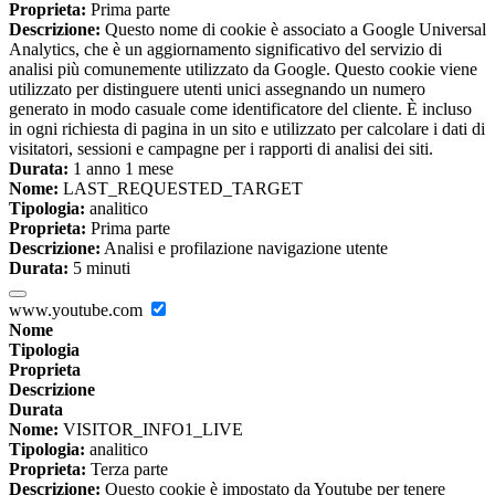
Proprieta:
Prima parte
Descrizione:
Questo nome di cookie è associato a Google Universal
Analytics, che è un aggiornamento significativo del servizio di
analisi più comunemente utilizzato da Google. Questo cookie viene
utilizzato per distinguere utenti unici assegnando un numero
generato in modo casuale come identificatore del cliente. È incluso
in ogni richiesta di pagina in un sito e utilizzato per calcolare i dati di
visitatori, sessioni e campagne per i rapporti di analisi dei siti.
Durata:
1 anno 1 mese
Nome:
LAST_REQUESTED_TARGET
Tipologia:
analitico
Proprieta:
Prima parte
Descrizione:
Analisi e profilazione navigazione utente
Durata:
5 minuti
www.youtube.com
Nome
Tipologia
Proprieta
Descrizione
Durata
Nome:
VISITOR_INFO1_LIVE
Tipologia:
analitico
Proprieta:
Terza parte
Descrizione:
Questo cookie è impostato da Youtube per tenere