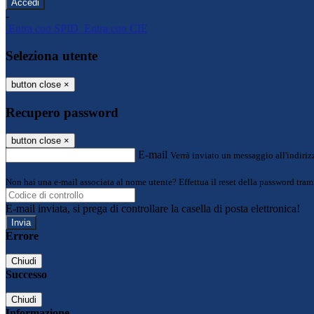
-
Entra con SPID
Entra con CIE
Seleziona utente
button close
×
Recupero password
button close
×
E-mail
Verrà inviato un messaggio all'indirizz
Non hai una e-mail associata al nome utente? Effettua il reset della password tram
E-mail inviata, si prega di controllare la casella di posta elettronica!
Errore
Chiudi
Successo
Chiudi
Informazione