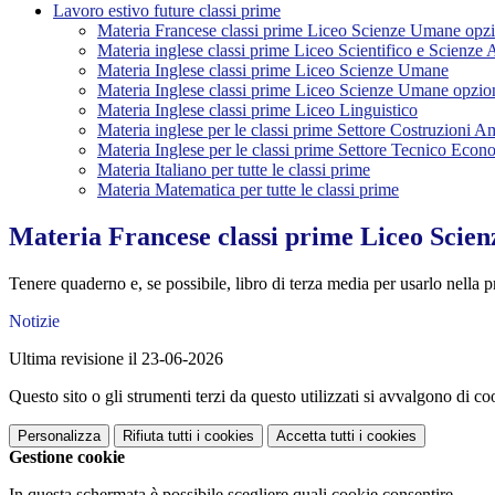
Lavoro estivo future classi prime
Materia Francese classi prime Liceo Scienze Umane opz
Materia inglese classi prime Liceo Scientifico e Scienze 
Materia Inglese classi prime Liceo Scienze Umane
Materia Inglese classi prime Liceo Scienze Umane opzi
Materia Inglese classi prime Liceo Linguistico
Materia inglese per le classi prime Settore Costruzioni A
Materia Inglese per le classi prime Settore Tecnico Econ
Materia Italiano per tutte le classi prime
Materia Matematica per tutte le classi prime
Materia Francese classi prime Liceo Scie
Tenere quaderno e, se possibile, libro di terza media per usarlo nella 
Notizie
Ultima revisione il 23-06-2026
Questo sito o gli strumenti terzi da questo utilizzati si avvalgono di coo
Personalizza
Rifiuta tutti
i cookies
Accetta tutti
i cookies
Gestione cookie
In questa schermata è possibile scegliere quali cookie consentire.