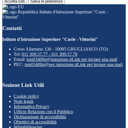
Accetta tutti
Salva le preferenze
Istituto d'Istruzione Superiore "Curie -
Vittorini"
Contatti
Istituto d'Istruzione Superiore "Curie - Vittorini"
Corso Allamano 130 - 10095 GRUGLIASCO (TO)
Tel:
011 309.57.77 - 011 309.57.78
Email:
tois03400p@istruzione.it
Link per inviare una mail
PEC:
tois03400p@pec.istruzione.it
Link per inviare una mail
Sezione Link Utili
Cookie policy
Note legali
Informativa Privacy
Ufficio Relazioni con il Pubblico
Dichiarazione di accessibilità
Obiettivi di accessibilità
Whistleblowing