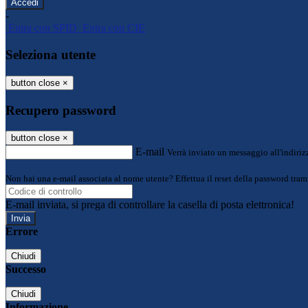
-
Entra con SPID
Entra con CIE
Seleziona utente
button close
×
Recupero password
button close
×
E-mail
Verrà inviato un messaggio all'indirizz
Non hai una e-mail associata al nome utente? Effettua il reset della password tram
E-mail inviata, si prega di controllare la casella di posta elettronica!
Errore
Chiudi
Successo
Chiudi
Informazione