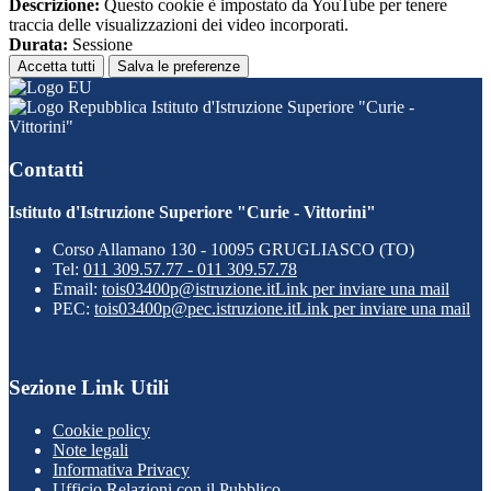
Descrizione:
Questo cookie è impostato da YouTube per tenere
traccia delle visualizzazioni dei video incorporati.
Durata:
Sessione
Accetta tutti
Salva le preferenze
Istituto d'Istruzione Superiore "Curie -
Vittorini"
Contatti
Istituto d'Istruzione Superiore "Curie - Vittorini"
Corso Allamano 130 - 10095 GRUGLIASCO (TO)
Tel:
011 309.57.77 - 011 309.57.78
Email:
tois03400p@istruzione.it
Link per inviare una mail
PEC:
tois03400p@pec.istruzione.it
Link per inviare una mail
Sezione Link Utili
Cookie policy
Note legali
Informativa Privacy
Ufficio Relazioni con il Pubblico