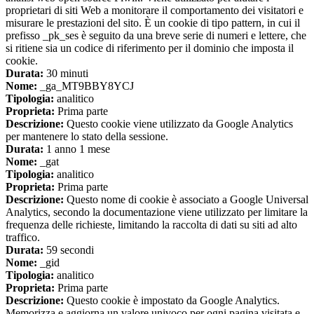
proprietari di siti Web a monitorare il comportamento dei visitatori e
misurare le prestazioni del sito. È un cookie di tipo pattern, in cui il
prefisso _pk_ses è seguito da una breve serie di numeri e lettere, che
si ritiene sia un codice di riferimento per il dominio che imposta il
cookie.
Durata:
30 minuti
Nome:
_ga_MT9BBY8YCJ
Tipologia:
analitico
Proprieta:
Prima parte
Descrizione:
Questo cookie viene utilizzato da Google Analytics
per mantenere lo stato della sessione.
Durata:
1 anno 1 mese
Nome:
_gat
Tipologia:
analitico
Proprieta:
Prima parte
Descrizione:
Questo nome di cookie è associato a Google Universal
Analytics, secondo la documentazione viene utilizzato per limitare la
frequenza delle richieste, limitando la raccolta di dati su siti ad alto
traffico.
Durata:
59 secondi
Nome:
_gid
Tipologia:
analitico
Proprieta:
Prima parte
Descrizione:
Questo cookie è impostato da Google Analytics.
Memorizza e aggiorna un valore univoco per ogni pagina visitata e