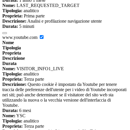
Durata:
1 anno 1 mese
Nome:
LAST_REQUESTED_TARGET
Tipologia:
analitico
Proprieta:
Prima parte
Descrizione:
Analisi e profilazione navigazione utente
Durata:
5 minuti
www.youtube.com
Nome
Tipologia
Proprieta
Descrizione
Durata
Nome:
VISITOR_INFO1_LIVE
Tipologia:
analitico
Proprieta:
Terza parte
Descrizione:
Questo cookie è impostato da Youtube per tenere
traccia delle preferenze dell'utente per i video di Youtube incorporati
nei siti; può anche determinare se il visitatore del sito web sta
utilizzando la nuova o la vecchia versione dell'interfaccia di
Youtube.
Durata:
6 mesi
Nome:
YSC
Tipologia:
analitico
Proprieta:
Terza parte