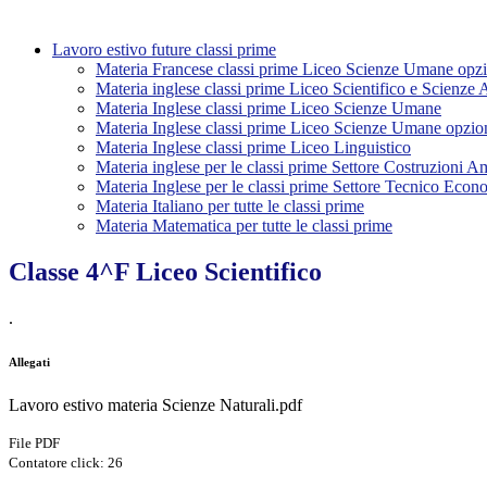
Lavoro estivo future classi prime
Materia Francese classi prime Liceo Scienze Umane opz
Materia inglese classi prime Liceo Scientifico e Scienze 
Materia Inglese classi prime Liceo Scienze Umane
Materia Inglese classi prime Liceo Scienze Umane opzi
Materia Inglese classi prime Liceo Linguistico
Materia inglese per le classi prime Settore Costruzioni A
Materia Inglese per le classi prime Settore Tecnico Econ
Materia Italiano per tutte le classi prime
Materia Matematica per tutte le classi prime
Classe 4^F Liceo Scientifico
.
Allegati
Lavoro estivo materia Scienze Naturali.pdf
File PDF
Contatore click: 26