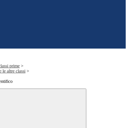
classi prime
>
 le altre classi
>
ntifico