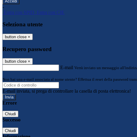
-
Entra con SPID
Entra con CIE
Seleziona utente
button close
×
Recupero password
button close
×
E-mail
Verrà inviato un messaggio all'indirizz
Non hai una e-mail associata al nome utente? Effettua il reset della password tram
E-mail inviata, si prega di controllare la casella di posta elettronica!
Errore
Chiudi
Successo
Chiudi
Informazione