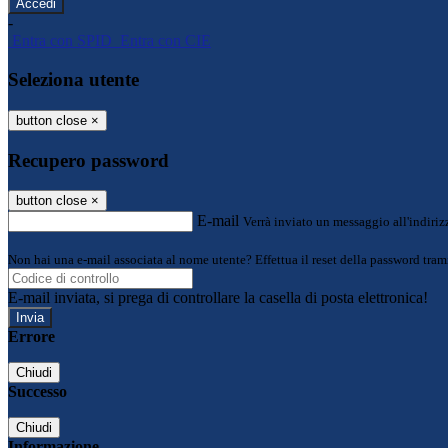
-
Entra con SPID
Entra con CIE
Seleziona utente
button close
×
Recupero password
button close
×
E-mail
Verrà inviato un messaggio all'indirizz
Non hai una e-mail associata al nome utente? Effettua il reset della password tram
E-mail inviata, si prega di controllare la casella di posta elettronica!
Errore
Chiudi
Successo
Chiudi
Informazione