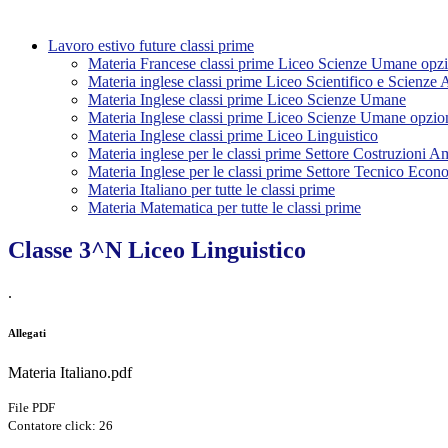
Lavoro estivo future classi prime
Materia Francese classi prime Liceo Scienze Umane opz
Materia inglese classi prime Liceo Scientifico e Scienze 
Materia Inglese classi prime Liceo Scienze Umane
Materia Inglese classi prime Liceo Scienze Umane opzi
Materia Inglese classi prime Liceo Linguistico
Materia inglese per le classi prime Settore Costruzioni A
Materia Inglese per le classi prime Settore Tecnico Econ
Materia Italiano per tutte le classi prime
Materia Matematica per tutte le classi prime
Classe 3^N Liceo Linguistico
.
Allegati
Materia Italiano.pdf
File PDF
Contatore click: 26