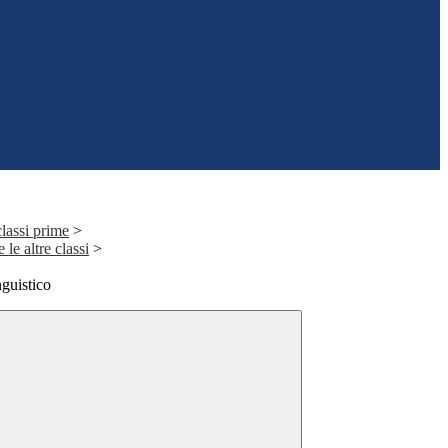
classi prime
>
 le altre classi
>
guistico