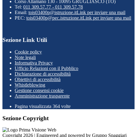
Corso Allamano 130 - 10095 GRUGLIASCO (TO)
Tel:
011 309.57.77 - 011 309.57.78
Email:
tois03400p@istruzione.it
Link per inviare una mail
PEC:
tois03400p@pec.istruzione.it
Link per inviare una mail
Sezione Link Utili
Cookie policy
Note legali
Informativa Privacy
Ufficio Relazioni con il Pubblico
Dichiarazione di accessibilità
Obiettivi di accessibilità
Whistleblowing
Gestione consensi cookie
Amministrazione trasparente
Pagina visualizzata
364
volte
Sezione Copyright
Copyright 2026 | Engineered and powered by Gruppo Spaggiari