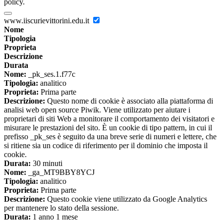
policy.
www.iiscurievittorini.edu.it
Nome
Tipologia
Proprieta
Descrizione
Durata
Nome:
_pk_ses.1.f77c
Tipologia:
analitico
Proprieta:
Prima parte
Descrizione:
Questo nome di cookie è associato alla piattaforma di
analisi web open source Piwik. Viene utilizzato per aiutare i
proprietari di siti Web a monitorare il comportamento dei visitatori e
misurare le prestazioni del sito. È un cookie di tipo pattern, in cui il
prefisso _pk_ses è seguito da una breve serie di numeri e lettere, che
si ritiene sia un codice di riferimento per il dominio che imposta il
cookie.
Durata:
30 minuti
Nome:
_ga_MT9BBY8YCJ
Tipologia:
analitico
Proprieta:
Prima parte
Descrizione:
Questo cookie viene utilizzato da Google Analytics
per mantenere lo stato della sessione.
Durata:
1 anno 1 mese