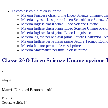
Lavoro estivo future classi prime
Materia Francese classi prime Liceo Scienze Umane opz
Materia inglese classi prime Liceo Scientifico e Scienze 
Materia Inglese classi prime Liceo Scienze Umane
Materia Inglese classi prime Liceo Scienze Umane opzi
Materia Inglese classi prime Liceo Linguistico
Materia inglese per le classi prime Settore Costruzioni A
Materia Inglese per le classi prime Settore Tecnico Econ
Materia Italiano per tutte le classi prime
Materia Matematica per tutte le classi prime
Classe 2^O Liceo Scienze Umane opzione 
.
Allegati
Materia Diritto ed Economia.pdf
File PDF
Contatore click: 34