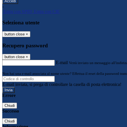
-
Entra con SPID
Entra con CIE
Seleziona utente
button close
×
Recupero password
button close
×
E-mail
Verrà inviato un messaggio all'indirizz
Non hai una e-mail associata al nome utente? Effettua il reset della password tram
E-mail inviata, si prega di controllare la casella di posta elettronica!
Errore
Chiudi
Successo
Chiudi
Informazione