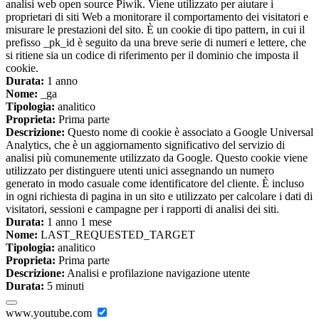
analisi web open source Piwik. Viene utilizzato per aiutare i
proprietari di siti Web a monitorare il comportamento dei visitatori e
misurare le prestazioni del sito. È un cookie di tipo pattern, in cui il
prefisso _pk_id è seguito da una breve serie di numeri e lettere, che
si ritiene sia un codice di riferimento per il dominio che imposta il
cookie.
Durata:
1 anno
Nome:
_ga
Tipologia:
analitico
Proprieta:
Prima parte
Descrizione:
Questo nome di cookie è associato a Google Universal
Analytics, che è un aggiornamento significativo del servizio di
analisi più comunemente utilizzato da Google. Questo cookie viene
utilizzato per distinguere utenti unici assegnando un numero
generato in modo casuale come identificatore del cliente. È incluso
in ogni richiesta di pagina in un sito e utilizzato per calcolare i dati di
visitatori, sessioni e campagne per i rapporti di analisi dei siti.
Durata:
1 anno 1 mese
Nome:
LAST_REQUESTED_TARGET
Tipologia:
analitico
Proprieta:
Prima parte
Descrizione:
Analisi e profilazione navigazione utente
Durata:
5 minuti
www.youtube.com