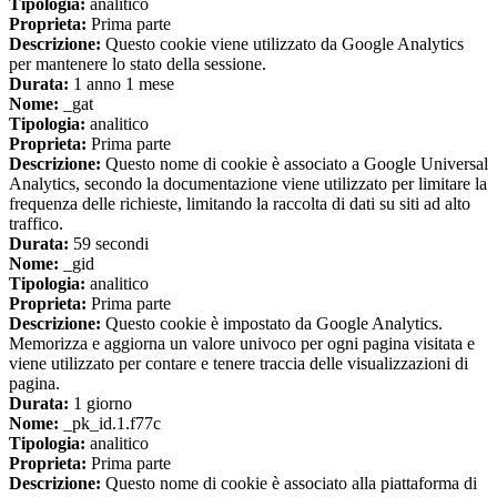
Tipologia:
analitico
Proprieta:
Prima parte
Descrizione:
Questo cookie viene utilizzato da Google Analytics
per mantenere lo stato della sessione.
Durata:
1 anno 1 mese
Nome:
_gat
Tipologia:
analitico
Proprieta:
Prima parte
Descrizione:
Questo nome di cookie è associato a Google Universal
Analytics, secondo la documentazione viene utilizzato per limitare la
frequenza delle richieste, limitando la raccolta di dati su siti ad alto
traffico.
Durata:
59 secondi
Nome:
_gid
Tipologia:
analitico
Proprieta:
Prima parte
Descrizione:
Questo cookie è impostato da Google Analytics.
Memorizza e aggiorna un valore univoco per ogni pagina visitata e
viene utilizzato per contare e tenere traccia delle visualizzazioni di
pagina.
Durata:
1 giorno
Nome:
_pk_id.1.f77c
Tipologia:
analitico
Proprieta:
Prima parte
Descrizione:
Questo nome di cookie è associato alla piattaforma di