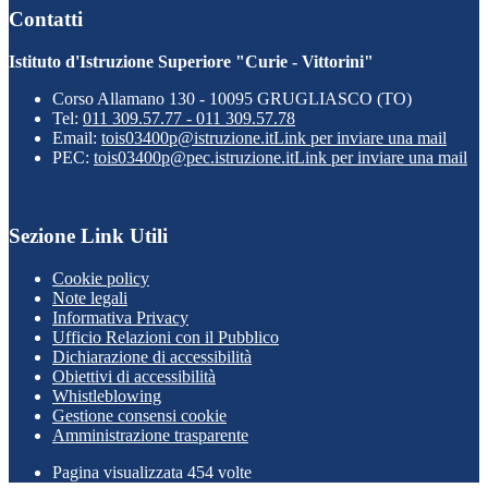
Contatti
Istituto d'Istruzione Superiore "Curie - Vittorini"
Corso Allamano 130 - 10095 GRUGLIASCO (TO)
Tel:
011 309.57.77 - 011 309.57.78
Email:
tois03400p@istruzione.it
Link per inviare una mail
PEC:
tois03400p@pec.istruzione.it
Link per inviare una mail
Sezione Link Utili
Cookie policy
Note legali
Informativa Privacy
Ufficio Relazioni con il Pubblico
Dichiarazione di accessibilità
Obiettivi di accessibilità
Whistleblowing
Gestione consensi cookie
Amministrazione trasparente
Pagina visualizzata
454
volte