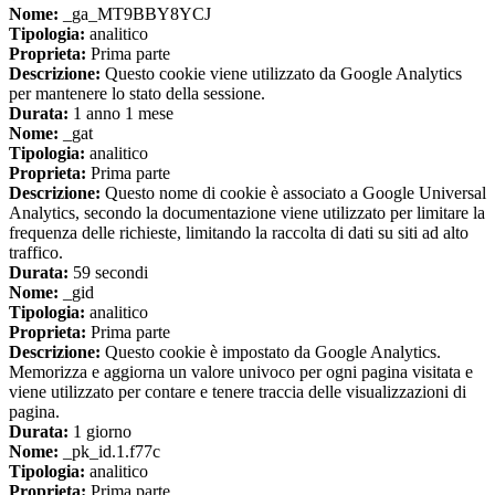
Nome:
_ga_MT9BBY8YCJ
Tipologia:
analitico
Proprieta:
Prima parte
Descrizione:
Questo cookie viene utilizzato da Google Analytics
per mantenere lo stato della sessione.
Durata:
1 anno 1 mese
Nome:
_gat
Tipologia:
analitico
Proprieta:
Prima parte
Descrizione:
Questo nome di cookie è associato a Google Universal
Analytics, secondo la documentazione viene utilizzato per limitare la
frequenza delle richieste, limitando la raccolta di dati su siti ad alto
traffico.
Durata:
59 secondi
Nome:
_gid
Tipologia:
analitico
Proprieta:
Prima parte
Descrizione:
Questo cookie è impostato da Google Analytics.
Memorizza e aggiorna un valore univoco per ogni pagina visitata e
viene utilizzato per contare e tenere traccia delle visualizzazioni di
pagina.
Durata:
1 giorno
Nome:
_pk_id.1.f77c
Tipologia:
analitico
Proprieta:
Prima parte