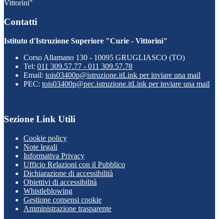
Vittorini"
Contatti
Istituto d'Istruzione Superiore "Curie - Vittorini"
Corso Allamano 130 - 10095 GRUGLIASCO (TO)
Tel:
011 309.57.77 - 011 309.57.78
Email:
tois03400p@istruzione.it
Link per inviare una mail
PEC:
tois03400p@pec.istruzione.it
Link per inviare una mail
Sezione Link Utili
Cookie policy
Note legali
Informativa Privacy
Ufficio Relazioni con il Pubblico
Dichiarazione di accessibilità
Obiettivi di accessibilità
Whistleblowing
Gestione consensi cookie
Amministrazione trasparente