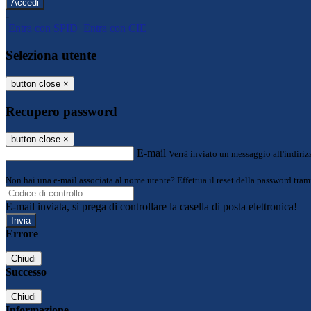
-
Entra con SPID
Entra con CIE
Seleziona utente
button close
×
Recupero password
button close
×
E-mail
Verrà inviato un messaggio all'indirizz
Non hai una e-mail associata al nome utente? Effettua il reset della password tram
E-mail inviata, si prega di controllare la casella di posta elettronica!
Errore
Chiudi
Successo
Chiudi
Informazione