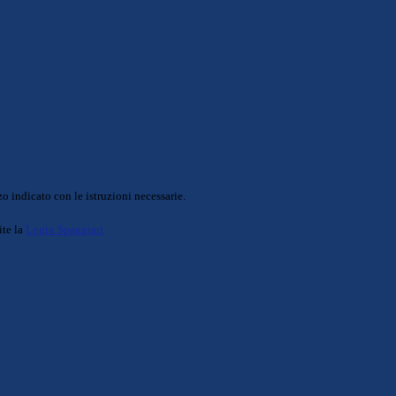
o indicato con le istruzioni necessarie.
ite la
Login Spaggiari