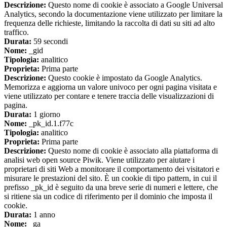
Descrizione:
Questo nome di cookie è associato a Google Universal
Analytics, secondo la documentazione viene utilizzato per limitare la
frequenza delle richieste, limitando la raccolta di dati su siti ad alto
traffico.
Durata:
59 secondi
Nome:
_gid
Tipologia:
analitico
Proprieta:
Prima parte
Descrizione:
Questo cookie è impostato da Google Analytics.
Memorizza e aggiorna un valore univoco per ogni pagina visitata e
viene utilizzato per contare e tenere traccia delle visualizzazioni di
pagina.
Durata:
1 giorno
Nome:
_pk_id.1.f77c
Tipologia:
analitico
Proprieta:
Prima parte
Descrizione:
Questo nome di cookie è associato alla piattaforma di
analisi web open source Piwik. Viene utilizzato per aiutare i
proprietari di siti Web a monitorare il comportamento dei visitatori e
misurare le prestazioni del sito. È un cookie di tipo pattern, in cui il
prefisso _pk_id è seguito da una breve serie di numeri e lettere, che
si ritiene sia un codice di riferimento per il dominio che imposta il
cookie.
Durata:
1 anno
Nome:
_ga