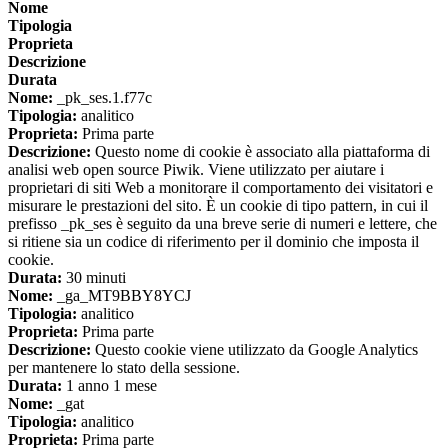
Nome
Tipologia
Proprieta
Descrizione
Durata
Nome:
_pk_ses.1.f77c
Tipologia:
analitico
Proprieta:
Prima parte
Descrizione:
Questo nome di cookie è associato alla piattaforma di
analisi web open source Piwik. Viene utilizzato per aiutare i
proprietari di siti Web a monitorare il comportamento dei visitatori e
misurare le prestazioni del sito. È un cookie di tipo pattern, in cui il
prefisso _pk_ses è seguito da una breve serie di numeri e lettere, che
si ritiene sia un codice di riferimento per il dominio che imposta il
cookie.
Durata:
30 minuti
Nome:
_ga_MT9BBY8YCJ
Tipologia:
analitico
Proprieta:
Prima parte
Descrizione:
Questo cookie viene utilizzato da Google Analytics
per mantenere lo stato della sessione.
Durata:
1 anno 1 mese
Nome:
_gat
Tipologia:
analitico
Proprieta:
Prima parte