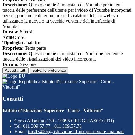
Descrizione:
Questo cookie è impostato da Youtube per tenere
traccia delle preferenze dell'utente per i video di Youtube incorporati
nei siti; può anche determinare se il visitatore del sito web sta
utilizzando la nuova o la vecchia versione dell'interfaccia di
Youtube.
Durata:
6 mesi
Nome:
YSC
Tipologia:
analitico
Proprieta:
Terza parte
Descrizione:
Questo cookie è impostato da YouTube per tenere
traccia delle visualizzazioni dei video incorporati.
Durata:
Sessione
Accetta tutti
Salva le preferenze
Istituto d'Istruzione Superiore "Curie -
Vittorini"
Contatti
Istituto d'Istruzione Superiore "Curie - Vittorini"
Corso Allamano 130 - 10095 GRUGLIASCO (TO)
Tel:
011 309.57.77 - 011 309.57.78
Email:
tois03400p@istruzione.it
Link per inviare una mail