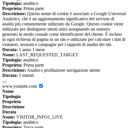
Tipologia:
analitico
Proprieta:
Prima parte
Descrizione:
Questo nome di cookie è associato a Google Universal
Analytics, che è un aggiornamento significativo del servizio di
analisi più comunemente utilizzato da Google. Questo cookie viene
utilizzato per distinguere utenti unici assegnando un numero
generato in modo casuale come identificatore del cliente. È incluso
in ogni richiesta di pagina in un sito e utilizzato per calcolare i dati di
visitatori, sessioni e campagne per i rapporti di analisi dei siti.
Durata:
1 anno 1 mese
Nome:
LAST_REQUESTED_TARGET
Tipologia:
analitico
Proprieta:
Prima parte
Descrizione:
Analisi e profilazione navigazione utente
Durata:
5 minuti
www.youtube.com
Nome
Tipologia
Proprieta
Descrizione
Durata
Nome:
VISITOR_INFO1_LIVE
Tipologia:
analitico
Proprieta:
Terza parte