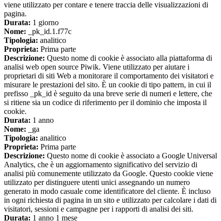
viene utilizzato per contare e tenere traccia delle visualizzazioni di
pagina.
Durata:
1 giorno
Nome:
_pk_id.1.f77c
Tipologia:
analitico
Proprieta:
Prima parte
Descrizione:
Questo nome di cookie è associato alla piattaforma di
analisi web open source Piwik. Viene utilizzato per aiutare i
proprietari di siti Web a monitorare il comportamento dei visitatori e
misurare le prestazioni del sito. È un cookie di tipo pattern, in cui il
prefisso _pk_id è seguito da una breve serie di numeri e lettere, che
si ritiene sia un codice di riferimento per il dominio che imposta il
cookie.
Durata:
1 anno
Nome:
_ga
Tipologia:
analitico
Proprieta:
Prima parte
Descrizione:
Questo nome di cookie è associato a Google Universal
Analytics, che è un aggiornamento significativo del servizio di
analisi più comunemente utilizzato da Google. Questo cookie viene
utilizzato per distinguere utenti unici assegnando un numero
generato in modo casuale come identificatore del cliente. È incluso
in ogni richiesta di pagina in un sito e utilizzato per calcolare i dati di
visitatori, sessioni e campagne per i rapporti di analisi dei siti.
Durata:
1 anno 1 mese