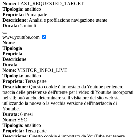
Nome:
LAST_REQUESTED_TARGET
Tipologia:
analitico
Proprieta:
Prima parte
Descrizione:
Analisi e profilazione navigazione utente
Durata:
5 minuti
www.youtube.com
Nome
Tipologia
Proprieta
Descrizione
Durata
Nome:
VISITOR_INFO1_LIVE
Tipologia:
analitico
Proprieta:
Terza parte
Descrizione:
Questo cookie è impostato da Youtube per tenere
traccia delle preferenze dell'utente per i video di Youtube incorporati
nei siti; può anche determinare se il visitatore del sito web sta
utilizzando la nuova o la vecchia versione dell'interfaccia di
Youtube.
Durata:
6 mesi
Nome:
YSC
Tipologia:
analitico
Proprieta:
Terza parte
Descrizione:
Questo cookie è impostato da YouTube per tenere