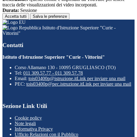
traccia delle visualizzazioni dei video incorporati.
Durata:
Sessione
Accetta tutti
Salva le preferenze
Istituto d'Istruzione Superiore "Curie -
Vittorini"
Contatti
Istituto d'Istruzione Superiore "Curie - Vittorini"
Corso Allamano 130 - 10095 GRUGLIASCO (TO)
Tel:
011 309.57.77 - 011 309.57.78
Email:
tois03400p@istruzione.it
Link per inviare una mail
PEC:
tois03400p@pec.istruzione.it
Link per inviare una mail
Sezione Link Utili
Cookie policy
Note legali
Informativa Privacy
Ufficio Relazioni con il Pubblico