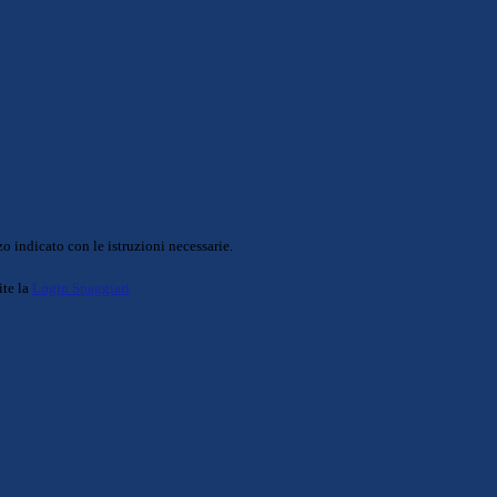
o indicato con le istruzioni necessarie.
ite la
Login Spaggiari