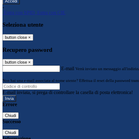
-
Entra con SPID
Entra con CIE
Seleziona utente
button close
×
Recupero password
button close
×
E-mail
Verrà inviato un messaggio all'indirizz
Non hai una e-mail associata al nome utente? Effettua il reset della password tram
E-mail inviata, si prega di controllare la casella di posta elettronica!
Errore
Chiudi
Successo
Chiudi
Informazione