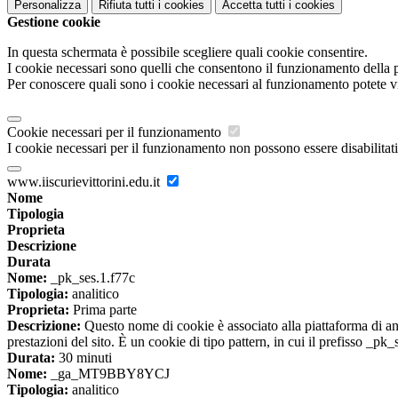
Personalizza
Rifiuta tutti
i cookies
Accetta tutti
i cookies
Gestione cookie
In questa schermata è possibile scegliere quali cookie consentire.
I cookie necessari sono quelli che consentono il funzionamento della pi
Per conoscere quali sono i cookie necessari al funzionamento potete v
Cookie necessari per il funzionamento
I cookie necessari per il funzionamento non possono essere disabilitati.
www.iiscurievittorini.edu.it
Nome
Tipologia
Proprieta
Descrizione
Durata
Nome:
_pk_ses.1.f77c
Tipologia:
analitico
Proprieta:
Prima parte
Descrizione:
Questo nome di cookie è associato alla piattaforma di ana
prestazioni del sito. È un cookie di tipo pattern, in cui il prefisso _pk
Durata:
30 minuti
Nome:
_ga_MT9BBY8YCJ
Tipologia:
analitico