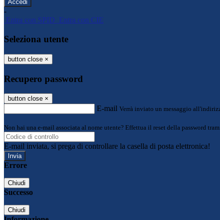
-
Entra con SPID
Entra con CIE
Seleziona utente
button close
×
Recupero password
button close
×
E-mail
Verrà inviato un messaggio all'indirizz
Non hai una e-mail associata al nome utente? Effettua il reset della password tram
E-mail inviata, si prega di controllare la casella di posta elettronica!
Errore
Chiudi
Successo
Chiudi
Informazione