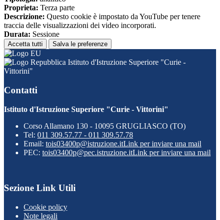
Proprieta:
Terza parte
Descrizione:
Questo cookie è impostato da YouTube per tenere
traccia delle visualizzazioni dei video incorporati.
Durata:
Sessione
Accetta tutti
Salva le preferenze
Istituto d'Istruzione Superiore "Curie -
Vittorini"
Contatti
Istituto d'Istruzione Superiore "Curie - Vittorini"
Corso Allamano 130 - 10095 GRUGLIASCO (TO)
Tel:
011 309.57.77 - 011 309.57.78
Email:
tois03400p@istruzione.it
Link per inviare una mail
PEC:
tois03400p@pec.istruzione.it
Link per inviare una mail
Sezione Link Utili
Cookie policy
Note legali