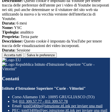
Descrizione:
Questo cookie è impostato da Youtube per tenere
traccia delle preferenze dell'utente per i video di Youtube incorporati
nei siti; può anche determinare se il visitatore del sito web sta
utilizzando la nuova o la vecchia versione dell'interfaccia di
Youtube.
Durata:
6 mesi
Nome:
YSC
Tipologia:
analitico
Proprieta:
Terza parte
Descrizione:
Questo cookie è impostato da YouTube per tenere
traccia delle visualizzazioni dei video incorporati.
Durata:
Sessione
Accetta tutti
Salva le preferenze
Istituto d'Istruzione Superiore "Curie -
Vittorini"
Contatti
Istituto d'Istruzione Superiore "Curie - Vittorini"
Corso Allamano 130 - 10095 GRUGLIASCO (TO)
Tel:
011 309.57.77 - 011 309.57.78
Email:
tois03400p@istruzione.it
Link per inviare una mail
PEC:
tois03400p@pec.istruzione.it
Link per inviare una mail