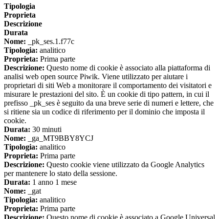
Tipologia
Proprieta
Descrizione
Durata
Nome:
_pk_ses.1.f77c
Tipologia:
analitico
Proprieta:
Prima parte
Descrizione:
Questo nome di cookie è associato alla piattaforma di
analisi web open source Piwik. Viene utilizzato per aiutare i
proprietari di siti Web a monitorare il comportamento dei visitatori e
misurare le prestazioni del sito. È un cookie di tipo pattern, in cui il
prefisso _pk_ses è seguito da una breve serie di numeri e lettere, che
si ritiene sia un codice di riferimento per il dominio che imposta il
cookie.
Durata:
30 minuti
Nome:
_ga_MT9BBY8YCJ
Tipologia:
analitico
Proprieta:
Prima parte
Descrizione:
Questo cookie viene utilizzato da Google Analytics
per mantenere lo stato della sessione.
Durata:
1 anno 1 mese
Nome:
_gat
Tipologia:
analitico
Proprieta:
Prima parte
Descrizione:
Questo nome di cookie è associato a Google Universal