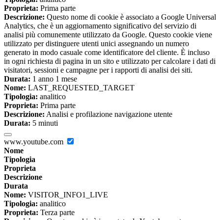
Proprieta:
Prima parte
Descrizione:
Questo nome di cookie è associato a Google Universal
Analytics, che è un aggiornamento significativo del servizio di
analisi più comunemente utilizzato da Google. Questo cookie viene
utilizzato per distinguere utenti unici assegnando un numero
generato in modo casuale come identificatore del cliente. È incluso
in ogni richiesta di pagina in un sito e utilizzato per calcolare i dati di
visitatori, sessioni e campagne per i rapporti di analisi dei siti.
Durata:
1 anno 1 mese
Nome:
LAST_REQUESTED_TARGET
Tipologia:
analitico
Proprieta:
Prima parte
Descrizione:
Analisi e profilazione navigazione utente
Durata:
5 minuti
www.youtube.com
Nome
Tipologia
Proprieta
Descrizione
Durata
Nome:
VISITOR_INFO1_LIVE
Tipologia:
analitico
Proprieta:
Terza parte