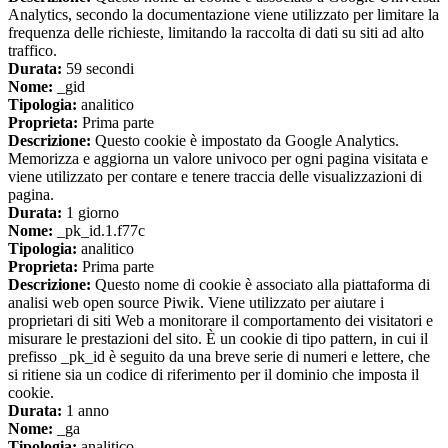
Analytics, secondo la documentazione viene utilizzato per limitare la
frequenza delle richieste, limitando la raccolta di dati su siti ad alto
traffico.
Durata:
59 secondi
Nome:
_gid
Tipologia:
analitico
Proprieta:
Prima parte
Descrizione:
Questo cookie è impostato da Google Analytics.
Memorizza e aggiorna un valore univoco per ogni pagina visitata e
viene utilizzato per contare e tenere traccia delle visualizzazioni di
pagina.
Durata:
1 giorno
Nome:
_pk_id.1.f77c
Tipologia:
analitico
Proprieta:
Prima parte
Descrizione:
Questo nome di cookie è associato alla piattaforma di
analisi web open source Piwik. Viene utilizzato per aiutare i
proprietari di siti Web a monitorare il comportamento dei visitatori e
misurare le prestazioni del sito. È un cookie di tipo pattern, in cui il
prefisso _pk_id è seguito da una breve serie di numeri e lettere, che
si ritiene sia un codice di riferimento per il dominio che imposta il
cookie.
Durata:
1 anno
Nome:
_ga
Tipologia:
analitico